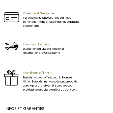
cognac
Paiement Sécurisé
Vos paiements sont sécurisés par notre
partenaire financier leader dans le paiement
électronique
Livraison Express
Expéditions suivies en France et à
l’international avec Colissimo.
Livraison offerte
Frais de livraison offerts pour la France et
l'Union Européenne . Nos colis sont préparés
avec le plus grand soin et éprouvés pour
protéger vos articles des aléas du transport.
INFOS ET GARANTIES