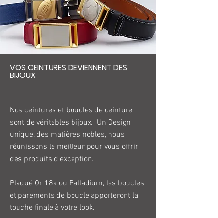
ceintures assemblées à la main en 
France sont légèrement bombées, 
doublées, et teintées sur la tranche. 

Mais nos produits sont aussi novateurs. 
Pour la première fois, vous pouvez 
VOS CEINTURES DEVIENNENT DES
changer vos parements de boucle de 
BIJOUX
ceinture pour apporter votre touche 
personnelle et être accordé au moment, 
à votre silhouette, et à votre désir. 

Nos ceintures et boucles de ceinture
Toutes nos ceintures ont une largeur de 
sont de véritables bijoux. Un Design
35mn, et les longueurs vont de 70cm à 
unique, des matières nobles, nous
120cm, afin que chacun puisse en 
réunissons le meilleur pour vous offrir
profiter. Nos boucles de ceinture sont 
des produits d'exception.
plaqué Or ou Palladium. 

Les parements sont eux aussi soit 
Plaqué Or 18k ou Palladium, les boucles
plaqué Or ou Palladium, ou habillés de 
et parements de boucle apporteront la
motifs et peintures de haute qualité. 

touche finale à votre look.