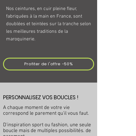
Que vous recherchiez une boucle de 
Nos ceintures, en cuir pleine fleur,
ceinture faisant référence à votre sport 
fabriquées à la main en
France
, sont
favori (Golf, Tennis, Rugby, Football), ou 
doublées et teintées sur la tranche selon
une boucle de ceinture tendance, nous 
les
meilleures traditions de la
répondons à tous vos besoins. 

maroquinerie.
Démarquez-vous, créez votre style, 
devenez unique ! 

Profiter de l'offre -50%
Avec le temps, le cuir de vos ceintures 
prendra une belle patine, vous n’aurez 
pas d’entretien particulier à leur 
appliquer.
PERSONNALISEZ VOS BOUCLES !
A chaque
moment
de votre vie
correspond
le parement qu'il vous faut.
D'inspiration sport ou fashion, une seule
boucle mais de multiples possibilités. de