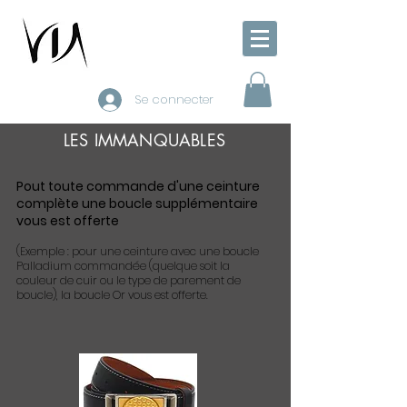
Se connecter
LES IMMANQUABLES
Pout toute commande d'une ceinture
complète une boucle supplémentaire
vous est offerte
(Exemple : pour une ceinture avec une boucle
Palladium commandée (quelque soit la
couleur de cuir ou le type de parement de
boucle), la boucle Or vous est offerte.