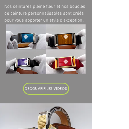
Nos ceintures pleine fleur et nos boucles 
de ceinture personnalisables sont créés 
pour vous apporter un style d’exception 
et d’excellence.

 Vos boucles et vos ceintures ne seront 
plus de simples accessoires mais 
deviendront des véritables bijoux 

Les cuirs sont sélectionnés avec soin 
pour se marier parfaitement à nos 
tenues.

Ceinture pour Hommes et Ceinture pour 
DECOUVRIR LES VIDEOS
Femme, vous trouverez parmi nos 
références, la ceinture qui vous 
conviendra parfaitement. 

Respectueux des traditions de la 
maroquinerie Française, toutes nos 