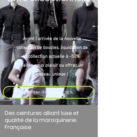
Avant l'arrivée de la nouvelle
collection de boucles, liquidation de
la collection actuelle à -50%.
Faites-vous plaisir ou offrez un
cadeau unique !
Profiter de l'offre -50%
Des ceintures
alliant
luxe et
qualité
de la maroquinerie
Française