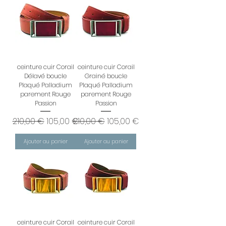
ceinture cuir Corail
ceinture cuir Corail
Délavé boucle
Grainé boucle
Plaqué Palladium
Plaqué Palladium
parement Rouge
parement Rouge
Passion
Passion
Prix original
Prix promotionnel
Prix original
Prix promotionnel
210,00 €
105,00 €
210,00 €
105,00 €
Ajouter au panier
Ajouter au panier
ceinture cuir Corail
ceinture cuir Corail