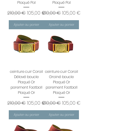
Plaqué Pal
Plaqué Pal
Prix original
Prix promotionnel
Prix original
Prix promotionnel
210,00 €
105,00 €
210,00 €
105,00 €
Ajouter au panier
Ajouter au panier
ceinture cuir Corail
ceinture cuir Corail
Délavé boucle
Grainé boucle
Plaqué Or
Plaqué Or
parement Football
parement Football
Plaqué Or
Plaqué Or
Prix original
Prix promotionnel
Prix original
Prix promotionnel
210,00 €
105,00 €
210,00 €
105,00 €
Ajouter au panier
Ajouter au panier