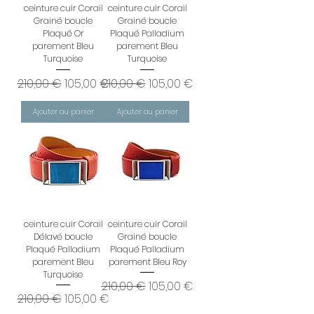
ceinture cuir Corail
ceinture cuir Corail
Grainé boucle
Grainé boucle
Plaqué Or
Plaqué Palladium
parement Bleu
parement Bleu
Turquoise
Turquoise
Prix original
Prix promotionnel
Prix original
Prix promotionnel
210,00 €
105,00 €
210,00 €
105,00 €
Ajouter au panier
Ajouter au panier
ceinture cuir Corail
ceinture cuir Corail
Délavé boucle
Grainé boucle
Plaqué Palladium
Plaqué Palladium
parement Bleu
parement Bleu Roy
Turquoise
Prix original
Prix promotionnel
210,00 €
105,00 €
Prix original
Prix promotionnel
210,00 €
105,00 €