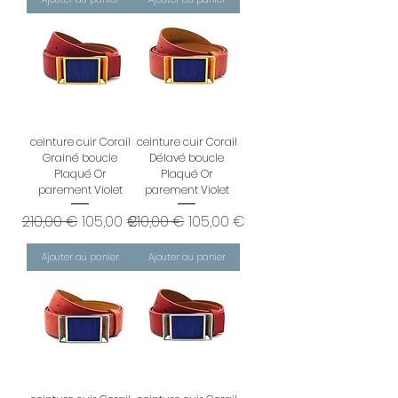
ceinture cuir Corail
ceinture cuir Corail
Grainé boucle
Délavé boucle
Plaqué Or
Plaqué Or
parement Violet
parement Violet
Prix original
Prix promotionnel
Prix original
Prix promotionnel
210,00 €
105,00 €
210,00 €
105,00 €
Ajouter au panier
Ajouter au panier