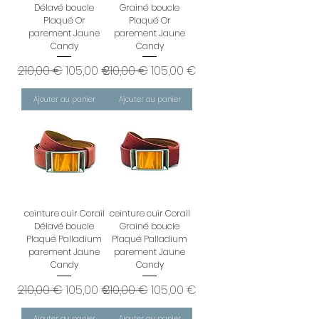
Délavé boucle
Grainé boucle
Plaqué Or
Plaqué Or
parement Jaune
parement Jaune
Candy
Candy
Prix original
Prix promotionnel
Prix original
Prix promotionnel
210,00 €
105,00 €
210,00 €
105,00 €
Ajouter au panier
Ajouter au panier
ceinture cuir Corail
ceinture cuir Corail
Délavé boucle
Grainé boucle
Plaqué Palladium
Plaqué Palladium
parement Jaune
parement Jaune
Candy
Candy
Prix original
Prix promotionnel
Prix original
Prix promotionnel
210,00 €
105,00 €
210,00 €
105,00 €
Ajouter au panier
Ajouter au panier