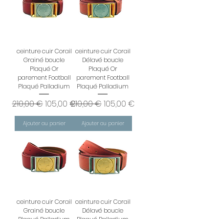
ceinture cuir Corail
ceinture cuir Corail
Grainé boucle
Délavé boucle
Plaqué Or
Plaqué Or
parement Football
parement Football
Plaqué Palladium
Plaqué Palladium
Prix original
Prix promotionnel
Prix original
Prix promotionnel
210,00 €
105,00 €
210,00 €
105,00 €
Ajouter au panier
Ajouter au panier
ceinture cuir Corail
ceinture cuir Corail
Grainé boucle
Délavé boucle