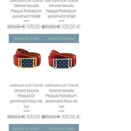
ceinture cuir Corail
ceinture cuir Corail
Délavé boucle
Grainé boucle
Plaqué Palladium
Plaqué Palladium
parement Violet
parement Violet
Prix original
Prix promotionnel
Prix original
Prix promotionnel
210,00 €
105,00 €
210,00 €
105,00 €
Ajouter au panier
Ajouter au panier
ceinture cuir Corail
ceinture cuir Corail
Grainé boucle
Grainé boucle
Plaqué Or
Plaqué Palladium
parement Fleur de
parement Fleur de
Lys
Lys
Prix original
Prix promotionnel
Prix original
Prix promotionnel
210,00 €
105,00 €
210,00 €
105,00 €
Ajouter au panier
Ajouter au panier