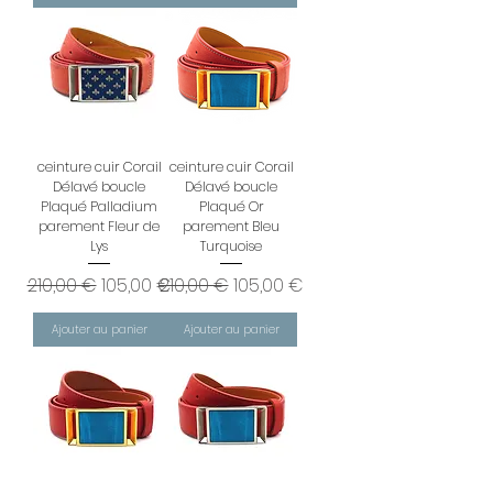
ceinture cuir Corail
ceinture cuir Corail
Délavé boucle
Délavé boucle
Plaqué Palladium
Plaqué Or
parement Fleur de
parement Bleu
Lys
Turquoise
Prix original
Prix promotionnel
Prix original
Prix promotionnel
210,00 €
105,00 €
210,00 €
105,00 €
Ajouter au panier
Ajouter au panier