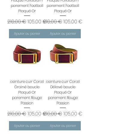
Plaqué Palladium
Plaqué Palladium
parement Football
parement Football
Plaqué Or
Plaqué Or
Prix original
Prix promotionnel
Prix original
Prix promotionnel
210,00 €
105,00 €
210,00 €
105,00 €
Ajouter au panier
Ajouter au panier
ceinture cuir Corail
ceinture cuir Corail
Grainé boucle
Délavé boucle
Plaqué Or
Plaqué Or
parement Rouge
parement Rouge
Passion
Passion
Prix original
Prix promotionnel
Prix original
Prix promotionnel
210,00 €
105,00 €
210,00 €
105,00 €
Ajouter au panier
Ajouter au panier