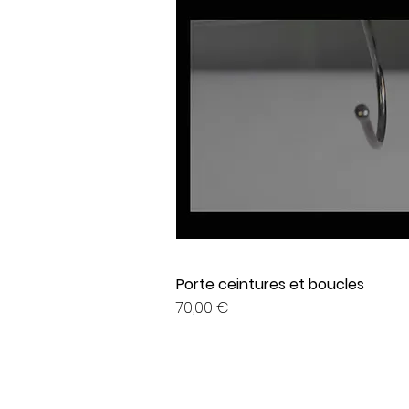
Porte ceintures et boucles
Prix
70,00 €