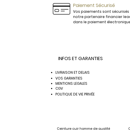
Paiement Sécurisé
Vos paiements sont sécurisés
notre partenaire financier lea
dans le paiement électroniqu
INFOS ET GARANTIES
LIVRAISON ET DELAIS
VOS GARANTIES
MENTIONS LEGALES
CGV
POLITIQUE DE VIE PRIVÉE
Ceinture cuir homme de qualité
C