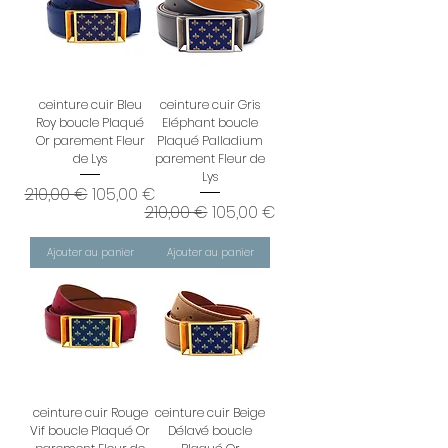
ceinture cuir Bleu
ceinture cuir Gris
Roy boucle Plaqué
Eléphant boucle
Or parement Fleur
Plaqué Palladium
de Lys
parement Fleur de
Lys
Prix original
Prix promotionnel
210,00 €
105,00 €
Prix original
Prix promotionnel
210,00 €
105,00 €
Ajouter au panier
Ajouter au panier
ceinture cuir Rouge
ceinture cuir Beige
Vif boucle Plaqué Or
Délavé boucle