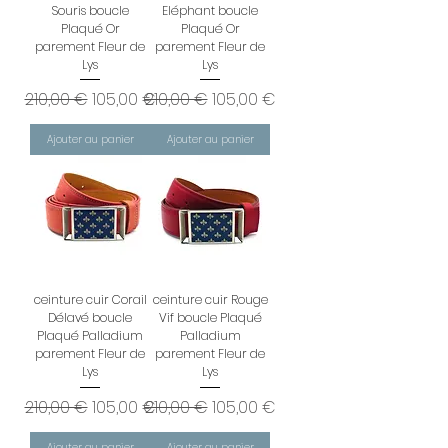
Souris boucle
Eléphant boucle
Plaqué Or
Plaqué Or
parement Fleur de
parement Fleur de
Lys
Lys
Prix original
Prix promotionnel
Prix original
Prix promotionnel
210,00 €
105,00 €
210,00 €
105,00 €
Ajouter au panier
Ajouter au panier
ceinture cuir Corail
ceinture cuir Rouge
Délavé boucle
Vif boucle Plaqué
Plaqué Palladium
Palladium
parement Fleur de
parement Fleur de
Lys
Lys
Prix original
Prix promotionnel
Prix original
Prix promotionnel
210,00 €
105,00 €
210,00 €
105,00 €
Ajouter au panier
Ajouter au panier