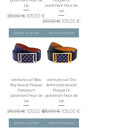
parement Fleur de
Plaqué Or
Lys
parement Fleur de
Lys
Prix original
Prix promotionnel
210,00 €
105,00 €
Prix original
Prix promotionnel
210,00 €
105,00 €
Ajouter au panier
Ajouter au panier
ceinture cuir Bleu
ceinture cuir Gris
Roy boucle Plaqué
Anthracite boucle
Palladium
Plaqué Or
parement Fleur de
parement Fleur de
Lys
Lys
Prix original
Prix promotionnel
Prix original
Prix promotionnel
210,00 €
105,00 €
210,00 €
105,00 €
Ajouter au panier
Ajouter au panier