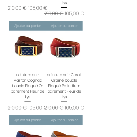
Lys
Prix original
Prix promotionnel
210,00 €
105,00 €
Prix original
Prix promotionnel
210,00 €
105,00 €
Ajouter au panier
Ajouter au panier
ceinture cuir
ceinture cuir Corail
Marron Cognac
Grainé boucle
boucle Plaqué Or
Plaqué Palladium
parement Fleur de
parement Fleur de
Lys
Lys
Prix original
Prix promotionnel
Prix original
Prix promotionnel
210,00 €
105,00 €
210,00 €
105,00 €
Ajouter au panier
Ajouter au panier