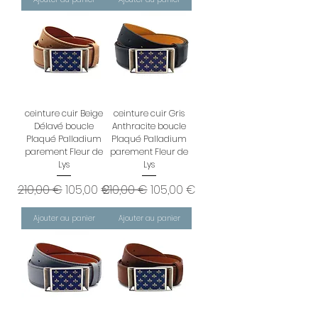
ceinture cuir Beige
ceinture cuir Gris
Délavé boucle
Anthracite boucle
Plaqué Palladium
Plaqué Palladium
parement Fleur de
parement Fleur de
Lys
Lys
Prix original
Prix promotionnel
Prix original
Prix promotionnel
210,00 €
105,00 €
210,00 €
105,00 €
Ajouter au panier
Ajouter au panier