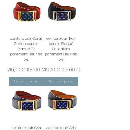
ceinture cuir Corail
ceinture cuir Noir
Grainé boucle
boucle Plaqué
Plaqué Or
Palladium
parement Fleur de
parement Fleur de
Lys
Lys
Prix original
Prix promotionnel
Prix original
Prix promotionnel
210,00 €
105,00 €
210,00 €
105,00 €
Ajouter au panier
Ajouter au panier
ceinture cuir Gris
ceinture cuir Gris