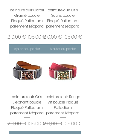
ceinture cuir Corail
ceinture cuir Gris
Grainé boucle
Souris boucle
Plaqué Palladium
Plaqué Palladium
parement Léopard
parement Léopard
Prix original
Prix promotionnel
Prix original
Prix promotionnel
210,00 €
105,00 €
210,00 €
105,00 €
Ajouter au panier
Ajouter au panier
ceinture cuir Gris
ceinture cuir Rouge
Eléphant boucle
Vif boucle Plaqué
Plaqué Palladium
Palladium
parement Léopard
parement Léopard
Prix original
Prix promotionnel
Prix original
Prix promotionnel
210,00 €
105,00 €
210,00 €
105,00 €