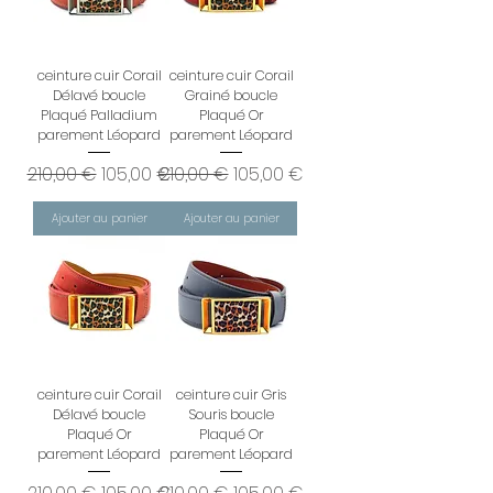
ceinture cuir Corail
ceinture cuir Corail
Délavé boucle
Grainé boucle
Plaqué Palladium
Plaqué Or
parement Léopard
parement Léopard
Prix original
Prix promotionnel
Prix original
Prix promotionnel
210,00 €
105,00 €
210,00 €
105,00 €
Ajouter au panier
Ajouter au panier
ceinture cuir Corail
ceinture cuir Gris
Délavé boucle
Souris boucle
Plaqué Or
Plaqué Or
parement Léopard
parement Léopard
Prix original
Prix promotionnel
Prix original
Prix promotionnel