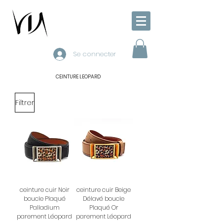
Se connecter
CEINTURE LEOPARD
Filtrer
ceinture cuir Noir
ceinture cuir Beige
boucle Plaqué
Délavé boucle
Palladium
Plaqué Or
parement Léopard
parement Léopard