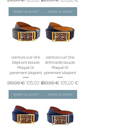
210,00 €
105,00 €
210,00 €
105,00 €
Ajouter au panier
Ajouter au panier
ceinture cuir Gris
ceinture cuir Gris
Eléphant boucle
Anthracite boucle
Plaqué Or
Plaqué Or
parement Léopard
parement Léopard
Prix original
Prix promotionnel
Prix original
Prix promotionnel
210,00 €
105,00 €
210,00 €
105,00 €
Ajouter au panier
Ajouter au panier