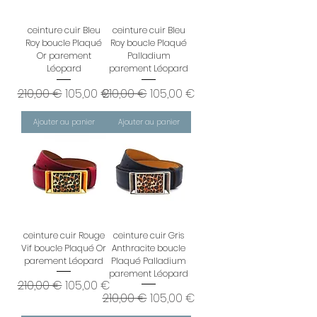
ceinture cuir Bleu
ceinture cuir Bleu
Roy boucle Plaqué
Roy boucle Plaqué
Or parement
Palladium
Léopard
parement Léopard
Prix original
Prix promotionnel
Prix original
Prix promotionnel
210,00 €
105,00 €
210,00 €
105,00 €
Ajouter au panier
Ajouter au panier
ceinture cuir Rouge
ceinture cuir Gris
Vif boucle Plaqué Or
Anthracite boucle
parement Léopard
Plaqué Palladium
parement Léopard
Prix original
Prix promotionnel
210,00 €
105,00 €
Prix original
Prix promotionnel
210,00 €
105,00 €