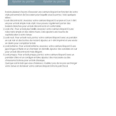
Ajouter au panier
Ajouter au panier
Il existe plusieurs façons d'associer une ceinture léopard en fonction de votre
style personnel et de l'occasion pour laquelle vous la portez. Voici quelques
idées :
Look décontracté : Associez votre ceinture léopard à un jean et à un t-shirt
uni pour un look simple mais stylé. Vous pouvez également porter des
baskets blanches pour un look décontracté et confortable.
Look chic : Pour un look plus habillé, associez votre ceinture léopard à une
robe noire simple et des talons hauts. Cela ajoutera une touche de
sophistication à votre tenue.
Look rock : Pour un look rock, portez votre ceinture léopard avec un pantalon
en cuir noir et des bottes de motard. Ajoutez un t-shirt imprimé et une veste
en denim pour compléter le look.
Look bohème : Pour un look bohème, associez votre ceinture léopard à une
jupe longue et fluide et un chemisier en dentelle. Ajoutez des sandales en cuir
pour un look décontracté mais élégant.
Look preppy : Pour un look preppy, portez votre ceinture léopard avec un
pantalon chino et un cardigan en laine. Ajoutez des mocassins ou des
chaussures bateau pour un look classique.
Quel que soit le look que vous choisissez, n'oubliez pas de ne pas surcharger
votre tenue et de laisser votre ceinture léopard être le point focal.
Paiement Sécurisé
Vos paiements sont sécurisés par notre
partenaire financier leader dans le paiement
électronique
Livraison Express
Expéditions suivies en France et à