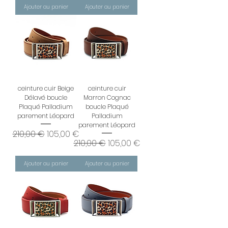
Ajouter au panier
Ajouter au panier
ceinture cuir Beige
ceinture cuir
Délavé boucle
Marron Cognac
Plaqué Palladium
boucle Plaqué
parement Léopard
Palladium
parement Léopard
Prix original
Prix promotionnel
210,00 €
105,00 €
Prix original
Prix promotionnel
210,00 €
105,00 €
Ajouter au panier
Ajouter au panier