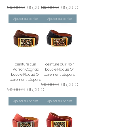
Prix original
Prix promotionnel
Prix original
Prix promotionnel
210,00 €
105,00 €
210,00 €
105,00 €
Ajouter au panier
Ajouter au panier
ceinture cuir
ceinture cuir Noir
Marron Cognac
boucle Plaqué Or
boucle Plaqué Or
parement Léopard
parement Léopard
Prix original
Prix promotionnel
210,00 €
105,00 €
Prix original
Prix promotionnel
210,00 €
105,00 €
Ajouter au panier
Ajouter au panier