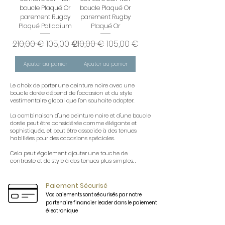
boucle Plaqué Or
boucle Plaqué Or
parement Rugby
parement Rugby
Plaqué Palladium
Plaqué Or
Prix original
Prix promotionnel
Prix original
Prix promotionnel
210,00 €
105,00 €
210,00 €
105,00 €
Ajouter au panier
Ajouter au panier
Le choix de porter une ceinture noire avec une
boucle dorée dépend de l'occasion et du style
vestimentaire global que l'on souhaite adopter.
La combinaison d'une ceinture noire et d'une boucle
dorée peut être considérée comme élégante et
sophistiquée, et peut être associée à des tenues
habillées pour des occasions spéciales.
Cela peut également ajouter une touche de
contraste et de style à des tenues plus simples. .
Paiement Sécurisé
Vos paiements sont sécurisés par notre
partenaire financier leader dans le paiement
électronique