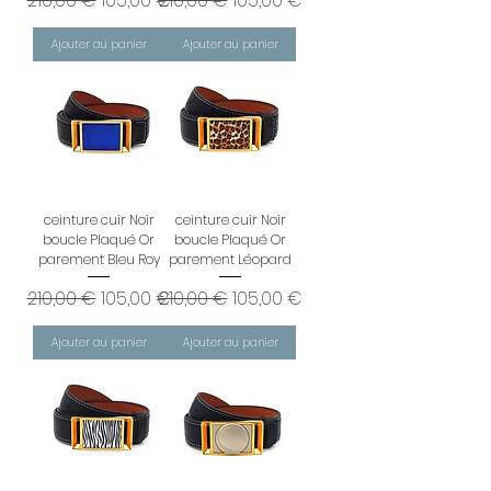
210,00 €
105,00 €
210,00 €
105,00 €
Ajouter au panier
Ajouter au panier
ceinture cuir Noir
ceinture cuir Noir
boucle Plaqué Or
boucle Plaqué Or
parement Bleu Roy
parement Léopard
Prix original
Prix promotionnel
Prix original
Prix promotionnel
210,00 €
105,00 €
210,00 €
105,00 €
Ajouter au panier
Ajouter au panier