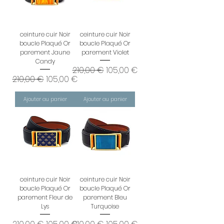
ceinture cuir Noir
ceinture cuir Noir
boucle Plaqué Or
boucle Plaqué Or
parement Jaune
parement Violet
Candy
Prix original
Prix promotionnel
210,00 €
105,00 €
Prix original
Prix promotionnel
210,00 €
105,00 €
Ajouter au panier
Ajouter au panier
ceinture cuir Noir
ceinture cuir Noir
boucle Plaqué Or
boucle Plaqué Or
parement Fleur de
parement Bleu
Lys
Turquoise
Prix original
Prix promotionnel
Prix original
Prix promotionnel