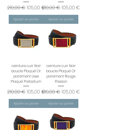
Prix original
Prix promotionnel
Prix original
Prix promotionnel
210,00 €
105,00 €
210,00 €
105,00 €
Ajouter au panier
Ajouter au panier
ceinture cuir Noir
ceinture cuir Noir
boucle Plaqué Or
boucle Plaqué Or
parement Lisse
parement Rouge
Plaqué Palladium
Passion
Prix original
Prix promotionnel
Prix original
Prix promotionnel
210,00 €
105,00 €
210,00 €
105,00 €
Ajouter au panier
Ajouter au panier