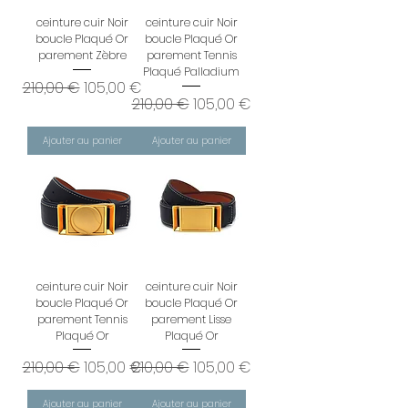
ceinture cuir Noir
ceinture cuir Noir
boucle Plaqué Or
boucle Plaqué Or
parement Zèbre
parement Tennis
Plaqué Palladium
Prix original
Prix promotionnel
210,00 €
105,00 €
Prix original
Prix promotionnel
210,00 €
105,00 €
Ajouter au panier
Ajouter au panier
ceinture cuir Noir
ceinture cuir Noir
boucle Plaqué Or
boucle Plaqué Or
parement Tennis
parement Lisse
Plaqué Or
Plaqué Or
Prix original
Prix promotionnel
Prix original
Prix promotionnel
210,00 €
105,00 €
210,00 €
105,00 €
Ajouter au panier
Ajouter au panier