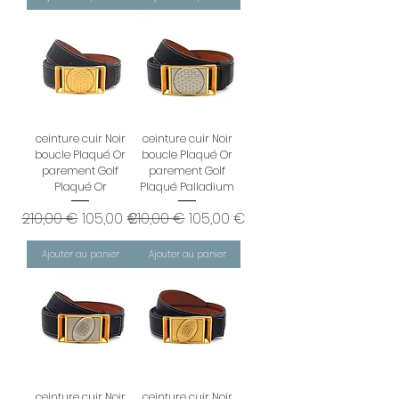
ceinture cuir Noir
ceinture cuir Noir
boucle Plaqué Or
boucle Plaqué Or
parement Golf
parement Golf
Plaqué Or
Plaqué Palladium
Prix original
Prix promotionnel
Prix original
Prix promotionnel
210,00 €
105,00 €
210,00 €
105,00 €
Ajouter au panier
Ajouter au panier
ceinture cuir Noir
ceinture cuir Noir