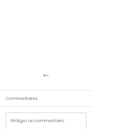
Commentaires
Rédigez un commentaire...
Comment associer une
Pourquoi choisi