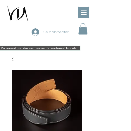
Se connecter
Comment prendre vos mesures de ceinture et bracelet