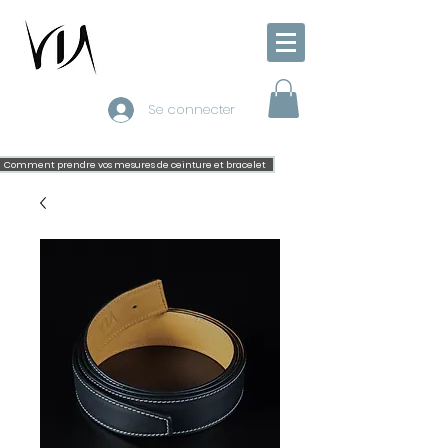
Se connecter
Comment prendre vos mesures de ceinture et bracelet