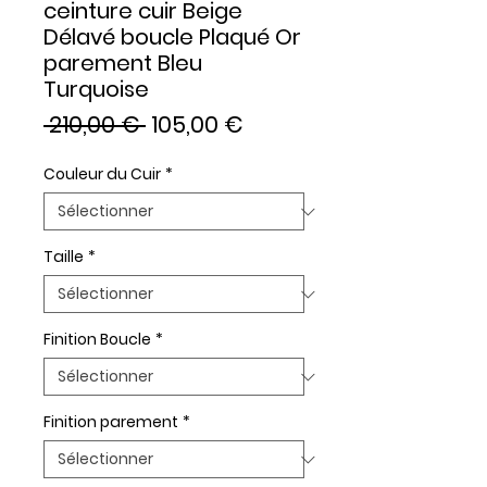
ceinture cuir Beige
Délavé boucle Plaqué Or
parement Bleu
Turquoise
Prix
Prix
 210,00 € 
105,00 €
original
promotionnel
Couleur du Cuir
*
Taille
*
Finition Boucle
*
Finition parement
*