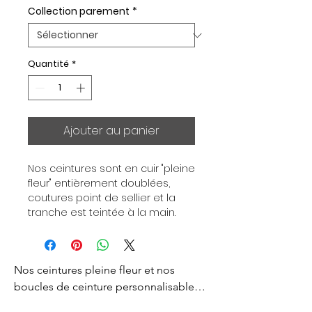
Collection parement
*
Quantité
*
Ajouter au panier
Nos ceintures sont en cuir "pleine 
fleur" entièrement doublées, 
coutures point de sellier et la 
tranche est teintée à la main. 
Chaque ceinture est 
indépendante de la boucle, pour 
vous permettre d’associer vos 
Nos ceintures pleine fleur et nos 
ensembles en fonction de vos 
envies. Toutes nos ceintures sont 
boucles de ceinture personnalisables 
en largeur 32mm. Boucle 
sont créés pour vous apporter un style 