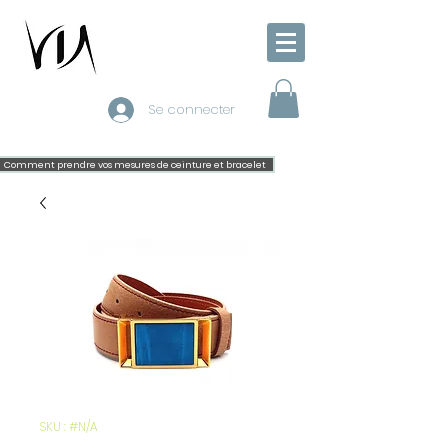
Se connecter
Comment prendre vos mesures de ceinture et bracelet
SKU : #N/A