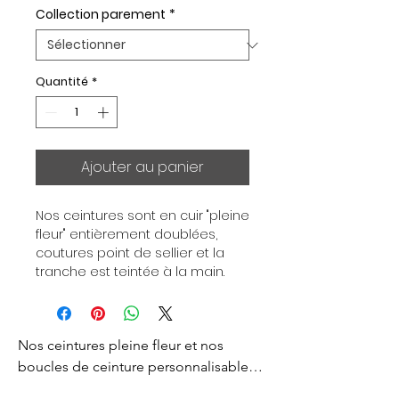
Collection parement
*
Quantité
*
Ajouter au panier
Nos ceintures sont en cuir "pleine 
fleur" entièrement doublées, 
coutures point de sellier et la 
tranche est teintée à la main. 
Chaque ceinture est 
indépendante de la boucle, pour 
vous permettre d’associer vos 
Nos ceintures pleine fleur et nos 
ensembles en fonction de vos 
envies. Toutes nos ceintures sont 
boucles de ceinture personnalisables 
en largeur 32mm. Boucle 
sont créés pour vous apporter un style 