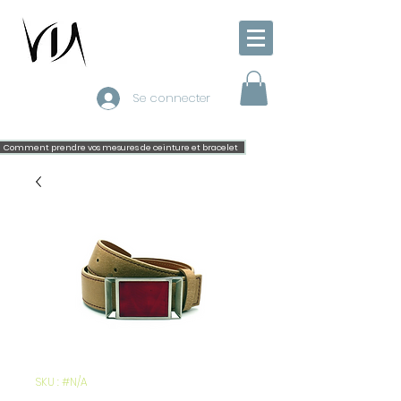
Se connecter
Comment prendre vos mesures de ceinture et bracelet
SKU : #N/A