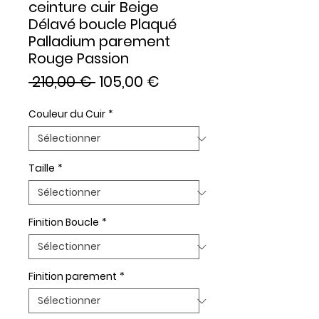
ceinture cuir Beige
Délavé boucle Plaqué
Palladium parement
Rouge Passion
Prix
Prix
 210,00 € 
105,00 €
original
promotionnel
Couleur du Cuir
*
Taille
*
Finition Boucle
*
Finition parement
*