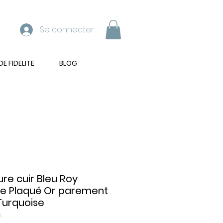
Se connecter
 FIDELITE
BLOG
ure cuir Bleu Roy
le Plaqué Or parement
Turquoise
A