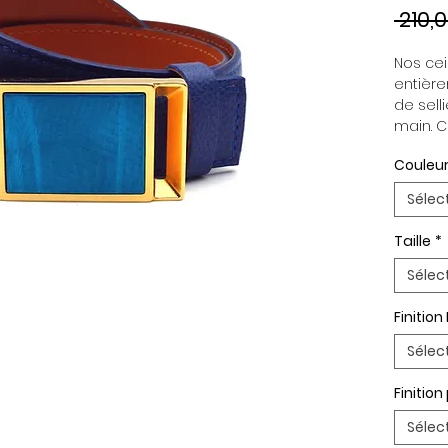
 210,
Nos cein
entière
de selli
main. C
indépen
Couleur
permett
en fonc
Sélec
ceintur
Boucle 
Taille
*
Paremen
Palladi
Sélec
Finition
Sélec
Finitio
Sélec