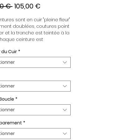
Prix
Prix
00 € 
105,00 €
original
promotionnel
tures sont en cuir "pleine fleur" 
ment doublées, coutures point 
er et la tranche est teintée à la 
haque ceinture est 
dante de la boucle, pour vous 
 du Cuir
*
re d’associer vos ensembles 
tion de vos envies. Toutes nos 
tionner
es sont en largeur 32mm. 
plaquée Or ou Palladium, 
t de boucle Plaqué Or ou 
um.
tionner
 Boucle
*
tionner
n parement
*
tionner