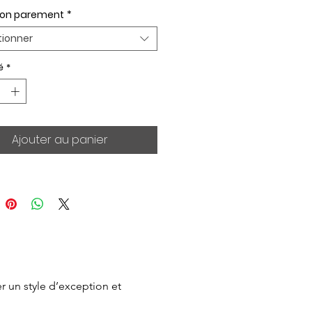
ion parement
*
tionner
é
*
Ajouter au panier
 un style d’exception et 