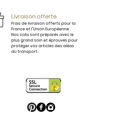
ijoux.

Livraison offerte
Frais de livraison offerts pour la
France et l'Union Européenne .
Nos colis sont préparés avec le
plus grand soin et éprouvés pour
vous conviendra parfaitement. 

protéger vos articles des aléas
du transport.
 en France sont légèrement 
e boucle de ceinture pour apporter 
 puisse en profiter. 

u Palladium, ou habillés de motifs 
 sport favori ou une boucle de 