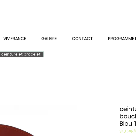
VIV FRANCE
GALERIE
CONTACT
PROGRAMME DE
ceinture et bracelet
ceint
bouc
Bleu 
SKU : #N/