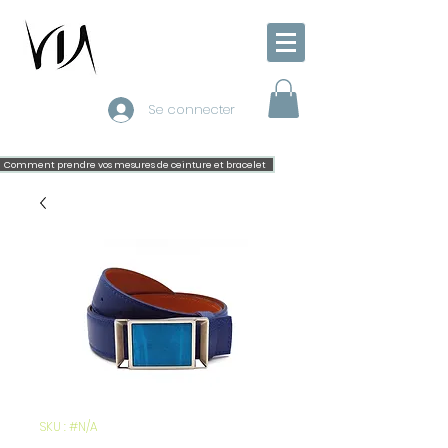
Se connecter
Comment prendre vos mesures de ceinture et bracelet
SKU : #N/A