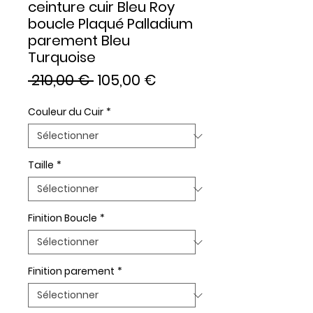
ceinture cuir Bleu Roy
boucle Plaqué Palladium
parement Bleu
Turquoise
Prix
Prix
 210,00 € 
105,00 €
original
promotionnel
Couleur du Cuir
*
Taille
*
Finition Boucle
*
Finition parement
*