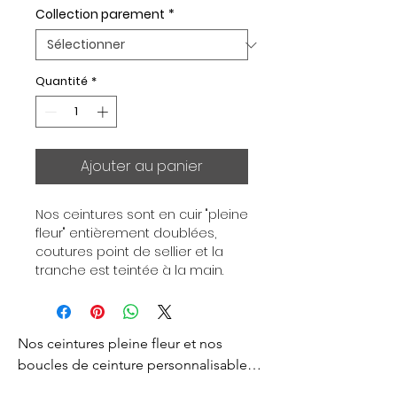
Collection parement
*
Quantité
*
Ajouter au panier
Nos ceintures sont en cuir "pleine 
fleur" entièrement doublées, 
coutures point de sellier et la 
tranche est teintée à la main. 
Chaque ceinture est 
indépendante de la boucle, pour 
vous permettre d’associer vos 
Nos ceintures pleine fleur et nos 
ensembles en fonction de vos 
envies. Toutes nos ceintures sont 
boucles de ceinture personnalisables 
en largeur 32mm. Boucle 
sont créés pour vous apporter un style 