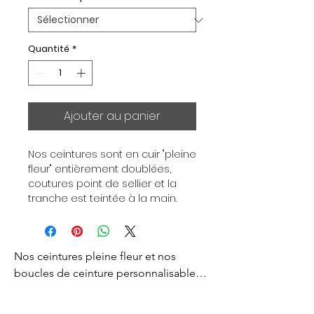
Quantité
*
Ajouter au panier
Nos ceintures sont en cuir "pleine 
fleur" entièrement doublées, 
coutures point de sellier et la 
tranche est teintée à la main. 
Chaque ceinture est 
indépendante de la boucle, pour 
vous permettre d’associer vos 
Nos ceintures pleine fleur et nos 
ensembles en fonction de vos 
envies. Toutes nos ceintures sont 
boucles de ceinture personnalisables 
en largeur 32mm. Boucle 
sont créés pour vous apporter un style 
plaquée Or ou Palladium, 
d’exception et d’excellence. 
