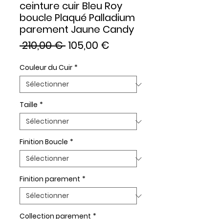
ceinture cuir Bleu Roy
boucle Plaqué Palladium
parement Jaune Candy
Prix
Prix
 210,00 € 
105,00 €
original
promotionnel
Couleur du Cuir
*
Taille
*
Finition Boucle
*
Finition parement
*
Collection parement
*