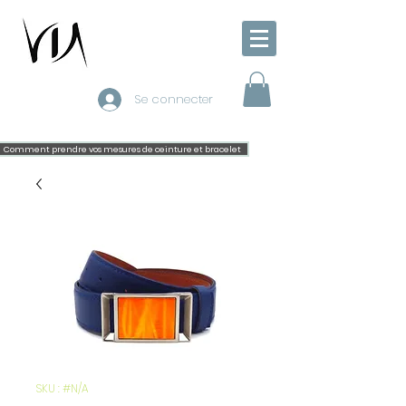
Se connecter
Comment prendre vos mesures de ceinture et bracelet
SKU : #N/A