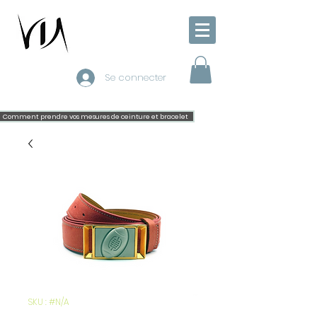
Se connecter
Comment prendre vos mesures de ceinture et bracelet
SKU : #N/A