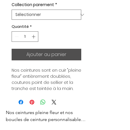
Collection parement
*
Quantité
*
Ajouter au panier
Nos ceintures sont en cuir "pleine 
fleur" entièrement doublées, 
coutures point de sellier et la 
tranche est teintée à la main. 
Chaque ceinture est 
indépendante de la boucle, pour 
vous permettre d’associer vos 
Nos ceintures pleine fleur et nos 
ensembles en fonction de vos 
envies. Toutes nos ceintures sont 
boucles de ceinture personnalisables 
en largeur 32mm. Boucle 
sont créés pour vous apporter un style 