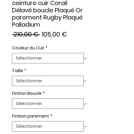
ceinture cuir Corail
Délavé boucle Plaqué Or
parement Rugby Plaqué
Palladium
Prix
Prix
 210,00 € 
105,00 €
original
promotionnel
Couleur du Cuir
*
Taille
*
Finition Boucle
*
Finition parement
*