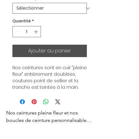
Quantité
*
Ajouter au panier
Nos ceintures sont en cuir "pleine 
fleur" entièrement doublées, 
coutures point de sellier et la 
tranche est teintée à la main. 
Chaque ceinture est 
indépendante de la boucle, pour 
vous permettre d’associer vos 
Nos ceintures pleine fleur et nos 
ensembles en fonction de vos 
envies. Toutes nos ceintures sont 
boucles de ceinture personnalisables 
en largeur 32mm. Boucle 
sont créés pour vous apporter un style 
plaquée Or ou Palladium, 
d’exception et d’excellence. 
