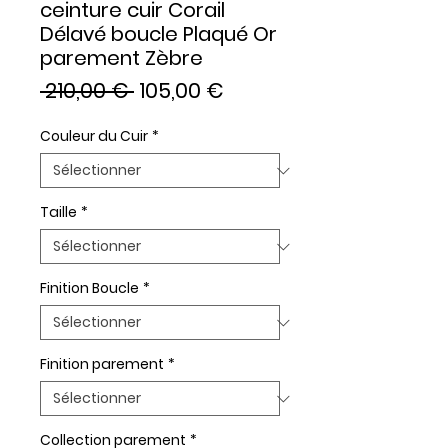
ceinture cuir Corail
Délavé boucle Plaqué Or
parement Zèbre
Prix
Prix
 210,00 € 
105,00 €
original
promotionnel
Couleur du Cuir
*
Taille
*
Finition Boucle
*
Finition parement
*
Collection parement
*