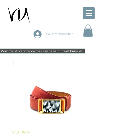
Se connecter
Comment prendre vos mesures de ceinture et bracelet
SKU : #N/A