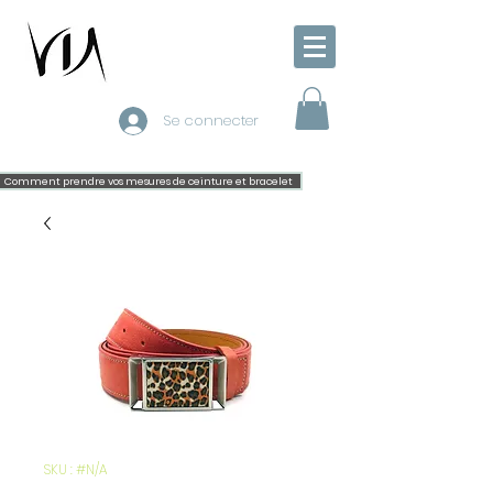
Se connecter
Comment prendre vos mesures de ceinture et bracelet
SKU : #N/A