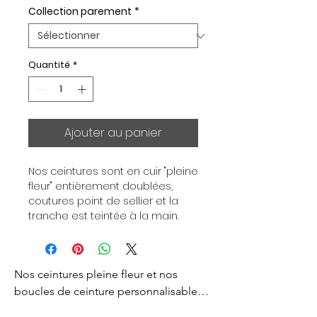
Collection parement
*
Quantité
*
Ajouter au panier
Nos ceintures sont en cuir "pleine 
fleur" entièrement doublées, 
coutures point de sellier et la 
tranche est teintée à la main. 
Chaque ceinture est 
indépendante de la boucle, pour 
vous permettre d’associer vos 
Nos ceintures pleine fleur et nos 
ensembles en fonction de vos 
envies. Toutes nos ceintures sont 
boucles de ceinture personnalisables 
en largeur 32mm. Boucle 
sont créés pour vous apporter un style 