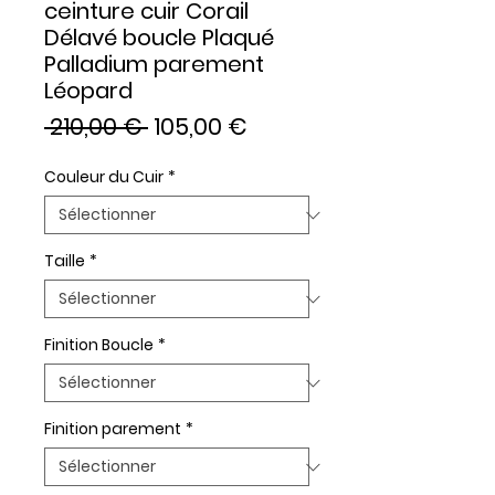
ceinture cuir Corail
Délavé boucle Plaqué
Palladium parement
Léopard
Prix
Prix
 210,00 € 
105,00 €
original
promotionnel
Couleur du Cuir
*
Taille
*
Finition Boucle
*
Finition parement
*