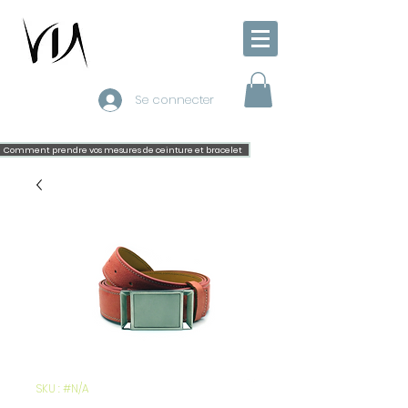
Se connecter
Comment prendre vos mesures de ceinture et bracelet
SKU : #N/A