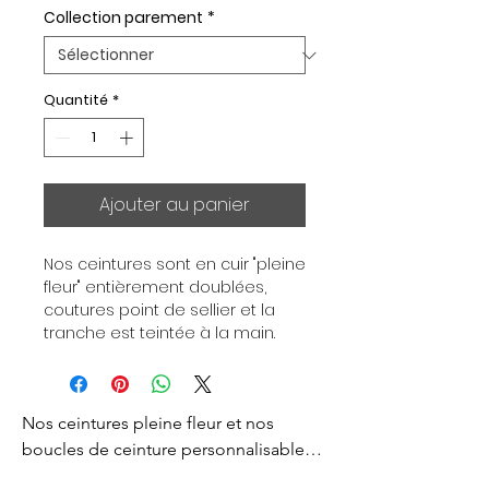
Collection parement
*
Quantité
*
Ajouter au panier
Nos ceintures sont en cuir "pleine 
fleur" entièrement doublées, 
coutures point de sellier et la 
tranche est teintée à la main. 
Chaque ceinture est 
indépendante de la boucle, pour 
vous permettre d’associer vos 
Nos ceintures pleine fleur et nos 
ensembles en fonction de vos 
envies. Toutes nos ceintures sont 
boucles de ceinture personnalisables 
en largeur 32mm. Boucle 
sont créés pour vous apporter un style 