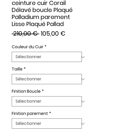
ceinture cuir Corail
Délavé boucle Plaqué
Palladium parement
Lisse Plaqué Pallad
Prix
Prix
 210,00 € 
105,00 €
original
promotionnel
Couleur du Cuir
*
Taille
*
Finition Boucle
*
Finition parement
*