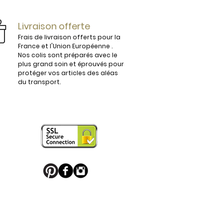
ijoux.

Livraison offerte
Frais de livraison offerts pour la
France et l'Union Européenne .
Nos colis sont préparés avec le
plus grand soin et éprouvés pour
vous conviendra parfaitement. 

protéger vos articles des aléas
du transport.
 en France sont légèrement 
e boucle de ceinture pour apporter 
 puisse en profiter. 

u Palladium, ou habillés de motifs 
 sport favori ou une boucle de 