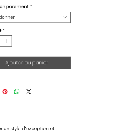
ion parement
*
tionner
é
*
Ajouter au panier
 un style d’exception et 