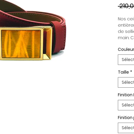
 210,
Nos cein
entière
de selli
main. C
indépen
Couleur
permett
en fonc
Sélec
ceintur
Boucle 
Taille
*
Paremen
Palladi
Sélec
Finition
Sélec
Finitio
Sélec