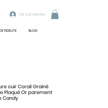
Se connecter
 FIDELITE
BLOG
ure cuir Corail Grainé
le Plaqué Or parement
e Candy
A