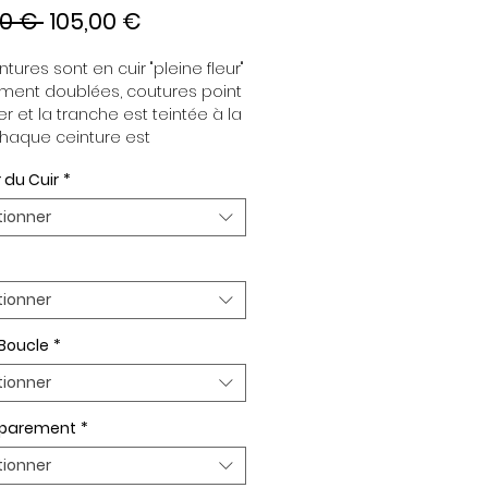
Prix
Prix
00 € 
105,00 €
original
promotionnel
tures sont en cuir "pleine fleur" 
ment doublées, coutures point 
er et la tranche est teintée à la 
haque ceinture est 
dante de la boucle, pour vous 
 du Cuir
*
re d’associer vos ensembles 
tion de vos envies. Toutes nos 
tionner
es sont en largeur 32mm. 
plaquée Or ou Palladium, 
t de boucle Plaqué Or ou 
um.
tionner
 Boucle
*
tionner
n parement
*
tionner