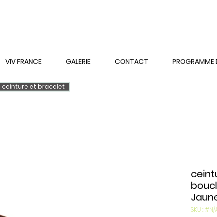
VIV FRANCE
GALERIE
CONTACT
PROGRAMME DE
ceinture et bracelet
ceint
bouc
Jaun
SKU : #N/