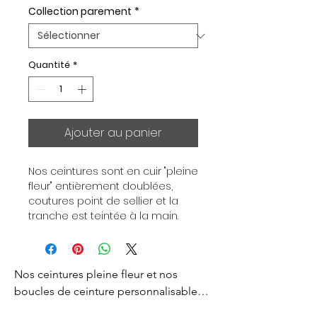
Collection parement
*
Quantité
*
Ajouter au panier
Nos ceintures sont en cuir "pleine 
fleur" entièrement doublées, 
coutures point de sellier et la 
tranche est teintée à la main. 
Chaque ceinture est 
indépendante de la boucle, pour 
vous permettre d’associer vos 
Nos ceintures pleine fleur et nos 
ensembles en fonction de vos 
envies. Toutes nos ceintures sont 
boucles de ceinture personnalisables 
en largeur 32mm. Boucle 
sont créés pour vous apporter un style 