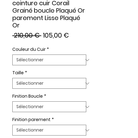
ceinture cuir Corail
Grainé boucle Plaqué Or
parement Lisse Plaqué
Or
Prix
Prix
 210,00 € 
105,00 €
original
promotionnel
Couleur du Cuir
*
Taille
*
Finition Boucle
*
Finition parement
*