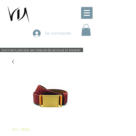
Se connecter
Comment prendre vos mesures de ceinture et bracelet
SKU : #N/A