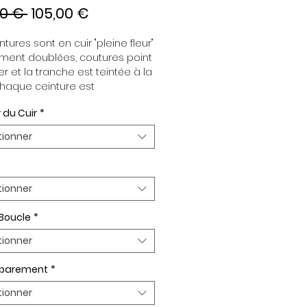
Prix
Prix
00 € 
105,00 €
original
promotionnel
tures sont en cuir "pleine fleur" 
ment doublées, coutures point 
er et la tranche est teintée à la 
haque ceinture est 
dante de la boucle, pour vous 
 du Cuir
*
re d’associer vos ensembles 
tion de vos envies. Toutes nos 
tionner
es sont en largeur 32mm. 
plaquée Or ou Palladium, 
t de boucle Plaqué Or ou 
um.
tionner
 Boucle
*
tionner
n parement
*
tionner