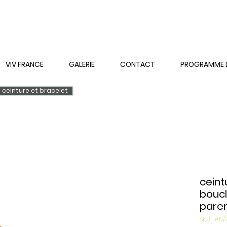
VIV FRANCE
GALERIE
CONTACT
PROGRAMME DE
ceinture et bracelet
ceint
boucl
pare
SKU : #N/