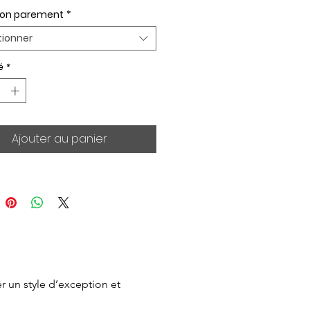
ion parement
*
tionner
é
*
Ajouter au panier
 un style d’exception et 