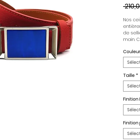
 210,
Nos cein
entière
de selli
main. C
indépen
Couleur
permett
en fonc
Sélec
ceintur
Boucle 
Taille
*
Paremen
Palladi
Sélec
Finition
Sélec
Finitio
Sélec