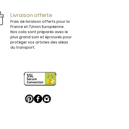
ijoux.

Livraison offerte
Frais de livraison offerts pour la
France et l'Union Européenne .
Nos colis sont préparés avec le
plus grand soin et éprouvés pour
vous conviendra parfaitement. 

protéger vos articles des aléas
du transport.
 en France sont légèrement 
e boucle de ceinture pour apporter 
 puisse en profiter. 

u Palladium, ou habillés de motifs 
 sport favori ou une boucle de 