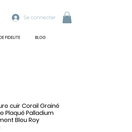
Se connecter
 FIDELITE
BLOG
ure cuir Corail Grainé
e Plaqué Palladium
ment Bleu Roy
A