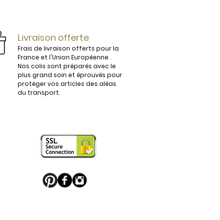
ijoux.

Livraison offerte
Frais de livraison offerts pour la
France et l'Union Européenne .
Nos colis sont préparés avec le
plus grand soin et éprouvés pour
vous conviendra parfaitement. 

protéger vos articles des aléas
du transport.
 en France sont légèrement 
e boucle de ceinture pour apporter 
 puisse en profiter. 

u Palladium, ou habillés de motifs 
 sport favori ou une boucle de 