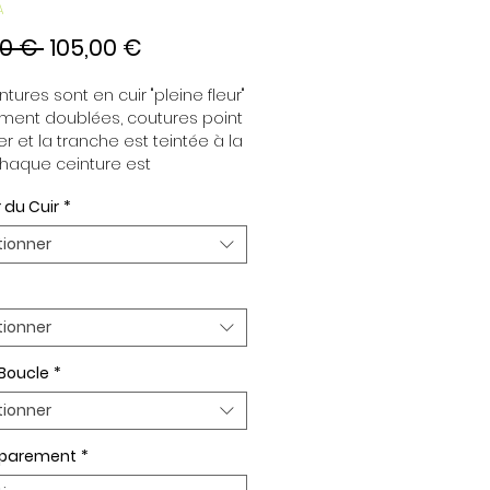
A
Prix
Prix
00 € 
105,00 €
original
promotionnel
tures sont en cuir "pleine fleur" 
ment doublées, coutures point 
er et la tranche est teintée à la 
haque ceinture est 
dante de la boucle, pour vous 
 du Cuir
*
re d’associer vos ensembles 
tion de vos envies. Toutes nos 
tionner
es sont en largeur 32mm. 
plaquée Or ou Palladium, 
t de boucle Plaqué Or ou 
um.
tionner
 Boucle
*
tionner
n parement
*