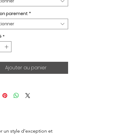
tionner
ion parement
*
tionner
é
*
Ajouter au panier
 un style d’exception et 