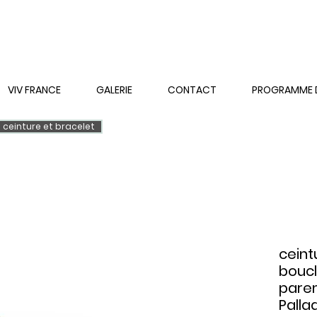
VIV FRANCE
GALERIE
CONTACT
PROGRAMME DE
ceinture et bracelet
ceint
boucl
parem
Pallad