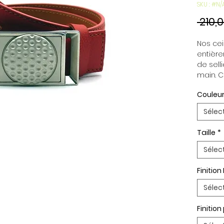
SKU : #N/
 210,
Nos cein
entière
de selli
main. C
indépen
Couleur
permett
en fonc
Sélec
ceintur
Boucle 
Taille
*
Paremen
Palladi
Sélec
Finition
Sélec
Finitio