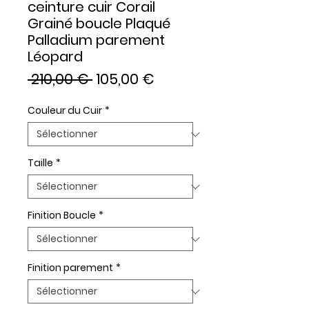
ceinture cuir Corail
Grainé boucle Plaqué
Palladium parement
Léopard
Prix
Prix
 210,00 € 
105,00 €
original
promotionnel
Couleur du Cuir
*
Taille
*
Finition Boucle
*
Finition parement
*