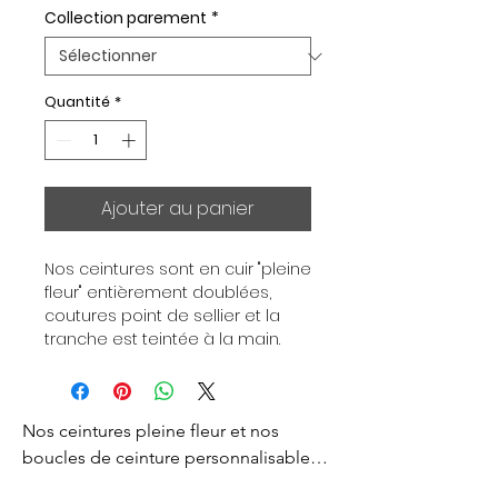
Collection parement
*
Quantité
*
Ajouter au panier
Nos ceintures sont en cuir "pleine 
fleur" entièrement doublées, 
coutures point de sellier et la 
tranche est teintée à la main. 
Chaque ceinture est 
indépendante de la boucle, pour 
vous permettre d’associer vos 
Nos ceintures pleine fleur et nos 
ensembles en fonction de vos 
envies. Toutes nos ceintures sont 
boucles de ceinture personnalisables 
en largeur 32mm. Boucle 
sont créés pour vous apporter un style 