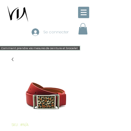
Se connecter
Comment prendre vos mesures de ceinture et bracelet
SKU : #N/A