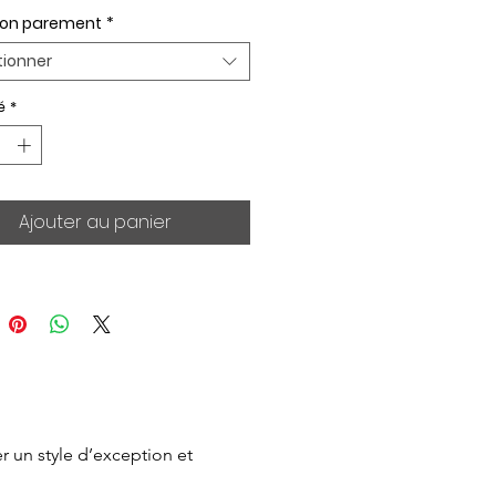
ion parement
*
tionner
é
*
Ajouter au panier
 un style d’exception et 