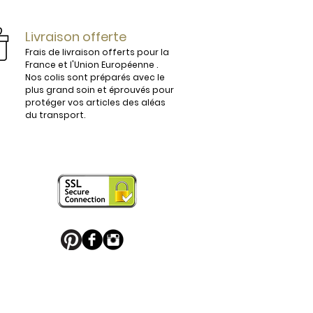
ijoux.

Livraison offerte
Frais de livraison offerts pour la
France et l'Union Européenne .
Nos colis sont préparés avec le
plus grand soin et éprouvés pour
vous conviendra parfaitement. 

protéger vos articles des aléas
du transport.
 en France sont légèrement 
e boucle de ceinture pour apporter 
 puisse en profiter. 

u Palladium, ou habillés de motifs 
 sport favori ou une boucle de 