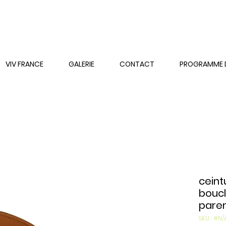
VIV FRANCE
GALERIE
CONTACT
PROGRAMME DE
ceint
boucl
parem
SKU : #N/