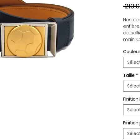
 210,
Nos cein
entière
de selli
main. C
indépen
Couleur
permett
en fonc
Sélec
ceintur
Boucle 
Taille
*
Paremen
Palladi
Sélec
Finition
Sélec
Finitio
Sélec