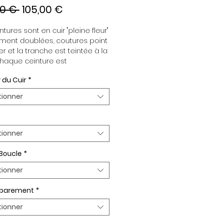
Prix
Prix
00 € 
105,00 €
original
promotionnel
tures sont en cuir "pleine fleur" 
ment doublées, coutures point 
er et la tranche est teintée à la 
haque ceinture est 
dante de la boucle, pour vous 
 du Cuir
*
re d’associer vos ensembles 
tion de vos envies. Toutes nos 
tionner
es sont en largeur 32mm. 
plaquée Or ou Palladium, 
t de boucle Plaqué Or ou 
um.
tionner
 Boucle
*
tionner
n parement
*
tionner