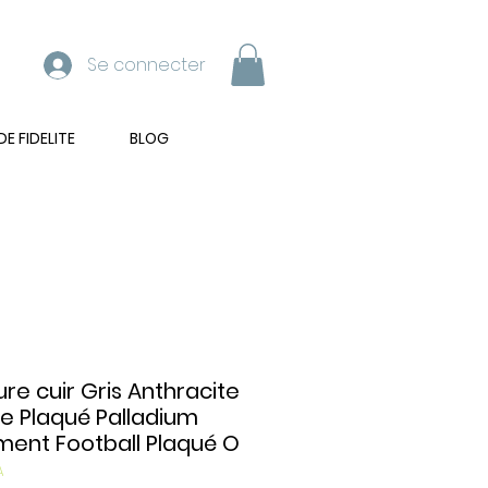
Se connecter
 FIDELITE
BLOG
ure cuir Gris Anthracite
e Plaqué Palladium
ent Football Plaqué O
A