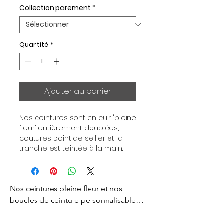
Collection parement
*
Quantité
*
Ajouter au panier
Nos ceintures sont en cuir "pleine 
fleur" entièrement doublées, 
coutures point de sellier et la 
tranche est teintée à la main. 
Chaque ceinture est 
indépendante de la boucle, pour 
vous permettre d’associer vos 
Nos ceintures pleine fleur et nos 
ensembles en fonction de vos 
envies. Toutes nos ceintures sont 
boucles de ceinture personnalisables 
en largeur 32mm. Boucle 
sont créés pour vous apporter un style 