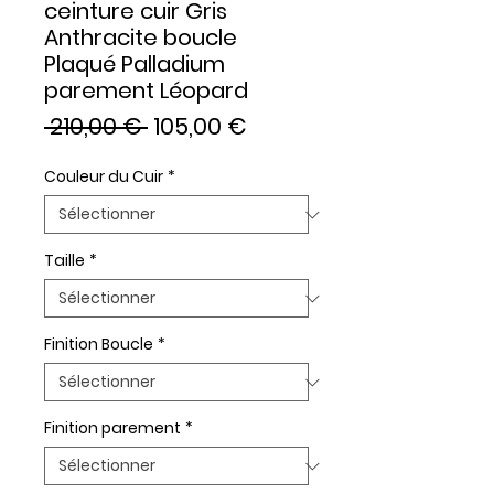
ceinture cuir Gris
Anthracite boucle
Plaqué Palladium
parement Léopard
Prix
Prix
 210,00 € 
105,00 €
original
promotionnel
Couleur du Cuir
*
Taille
*
Finition Boucle
*
Finition parement
*