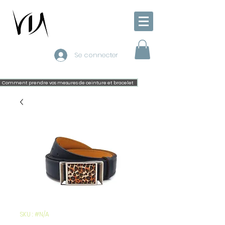
Se connecter
Comment prendre vos mesures de ceinture et bracelet
SKU : #N/A