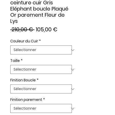
ceinture cuir Gris
Eléphant boucle Plaqué
Or parement Fleur de
Lys
Prix
Prix
 210,00 € 
105,00 €
original
promotionnel
Couleur du Cuir
*
Taille
*
Finition Boucle
*
Finition parement
*