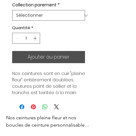
Collection parement
*
Quantité
*
Ajouter au panier
Nos ceintures sont en cuir "pleine 
fleur" entièrement doublées, 
coutures point de sellier et la 
tranche est teintée à la main. 
Chaque ceinture est 
indépendante de la boucle, pour 
vous permettre d’associer vos 
Nos ceintures pleine fleur et nos 
ensembles en fonction de vos 
envies. Toutes nos ceintures sont 
boucles de ceinture personnalisables 
en largeur 32mm. Boucle 
sont créés pour vous apporter un style 