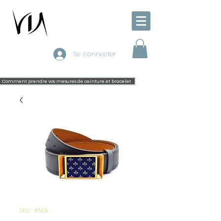
Se connecter
Comment prendre vos mesures de ceinture et bracelet
SKU : #N/A