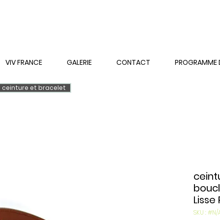
VIV FRANCE
GALERIE
CONTACT
PROGRAMME DE
ceinture et bracelet
ceint
bouc
Lisse
SKU : #N/