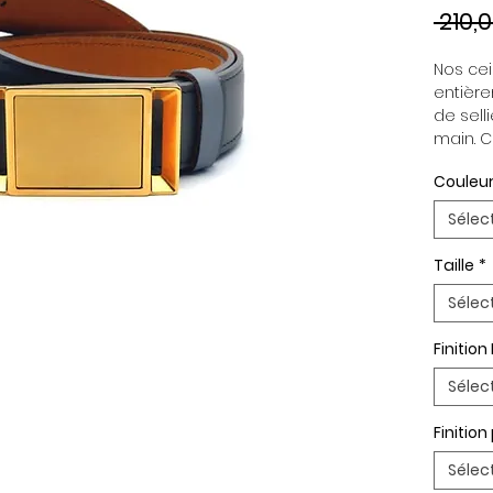
 210,
Nos cein
entière
de selli
main. C
indépen
Couleur
permett
en fonc
Sélec
ceintur
Boucle 
Taille
*
Paremen
Palladi
Sélec
Finition
Sélec
Finitio
Sélec