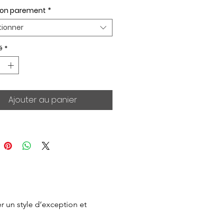
ion parement
*
tionner
é
*
Ajouter au panier
 un style d’exception et 