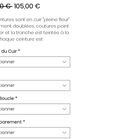
Prix
Prix
00 € 
105,00 €
original
promotionnel
tures sont en cuir "pleine fleur" 
ment doublées, coutures point 
er et la tranche est teintée à la 
haque ceinture est 
dante de la boucle, pour vous 
 du Cuir
*
re d’associer vos ensembles 
tion de vos envies. Toutes nos 
tionner
es sont en largeur 32mm. 
plaquée Or ou Palladium, 
t de boucle Plaqué Or ou 
um.
tionner
 Boucle
*
tionner
n parement
*
tionner