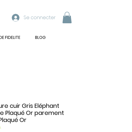
Se connecter
 FIDELITE
BLOG
ure cuir Gris Eléphant
le Plaqué Or parement
 Plaqué Or
A