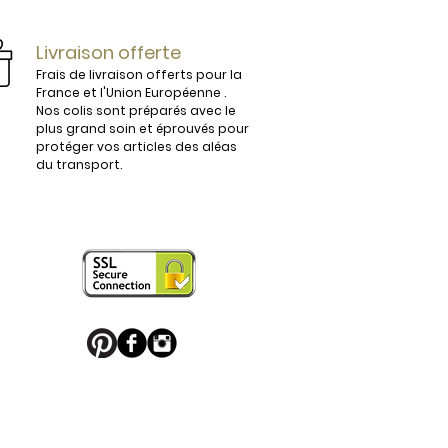
ijoux.

Livraison offerte
Frais de livraison offerts pour la
France et l'Union Européenne .
Nos colis sont préparés avec le
plus grand soin et éprouvés pour
vous conviendra parfaitement. 

protéger vos articles des aléas
du transport.
 en France sont légèrement 
e boucle de ceinture pour apporter 
 puisse en profiter. 

u Palladium, ou habillés de motifs 
 sport favori ou une boucle de 