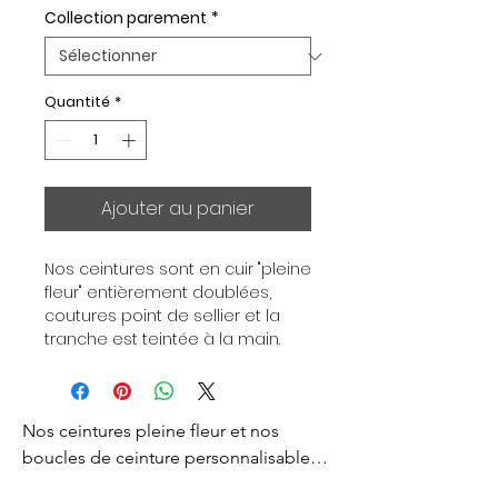
Collection parement
*
Quantité
*
Ajouter au panier
Nos ceintures sont en cuir "pleine 
fleur" entièrement doublées, 
coutures point de sellier et la 
tranche est teintée à la main. 
Chaque ceinture est 
indépendante de la boucle, pour 
vous permettre d’associer vos 
Nos ceintures pleine fleur et nos 
ensembles en fonction de vos 
envies. Toutes nos ceintures sont 
boucles de ceinture personnalisables 
en largeur 32mm. Boucle 
sont créés pour vous apporter un style 