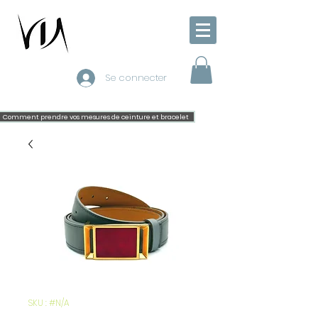
Se connecter
Comment prendre vos mesures de ceinture et bracelet
SKU : #N/A