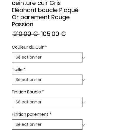
ceinture cuir Gris
Eléphant boucle Plaqué
Or parement Rouge
Passion
Prix
Prix
 210,00 € 
105,00 €
original
promotionnel
Couleur du Cuir
*
Taille
*
Finition Boucle
*
Finition parement
*