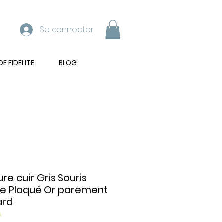
Se connecter
 FIDELITE
BLOG
ure cuir Gris Souris
le Plaqué Or parement
ard
A