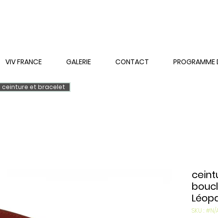
VIV FRANCE
GALERIE
CONTACT
PROGRAMME DE
ceinture et bracelet
ceint
bouc
Léop
SKU : #N/