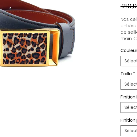
 210,
Nos cein
entière
de selli
main. C
indépen
Couleur
permett
en fonc
Sélec
ceintur
Boucle 
Taille
*
Paremen
Palladi
Sélec
Finition
Sélec
Finitio
Sélec