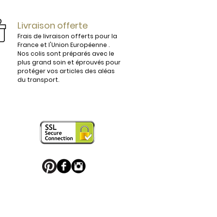
ijoux.

Livraison offerte
Frais de livraison offerts pour la
France et l'Union Européenne .
Nos colis sont préparés avec le
plus grand soin et éprouvés pour
vous conviendra parfaitement. 

protéger vos articles des aléas
du transport.
 en France sont légèrement 
e boucle de ceinture pour apporter 
 puisse en profiter. 

u Palladium, ou habillés de motifs 
 sport favori ou une boucle de 