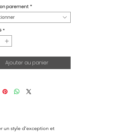
ion parement
*
tionner
é
*
Ajouter au panier
 un style d’exception et 