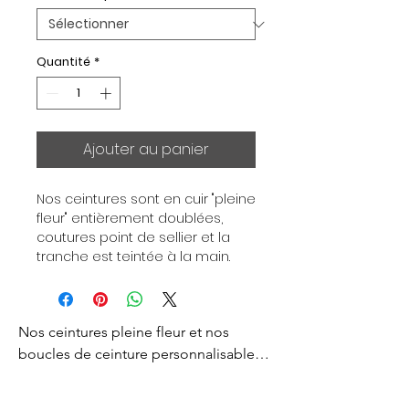
Quantité
*
Ajouter au panier
Nos ceintures sont en cuir "pleine 
fleur" entièrement doublées, 
coutures point de sellier et la 
tranche est teintée à la main. 
Chaque ceinture est 
indépendante de la boucle, pour 
vous permettre d’associer vos 
Nos ceintures pleine fleur et nos 
ensembles en fonction de vos 
envies. Toutes nos ceintures sont 
boucles de ceinture personnalisables 
en largeur 32mm. Boucle 
sont créés pour vous apporter un style 
plaquée Or ou Palladium, 
d’exception et d’excellence. 
