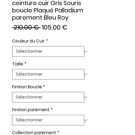
ceinture cuir Gris Souris
boucle Plaqué Palladium
parement Bleu Roy
Prix
Prix
 210,00 € 
105,00 €
original
promotionnel
Couleur du Cuir
*
Taille
*
Finition Boucle
*
Finition parement
*
Collection parement
*