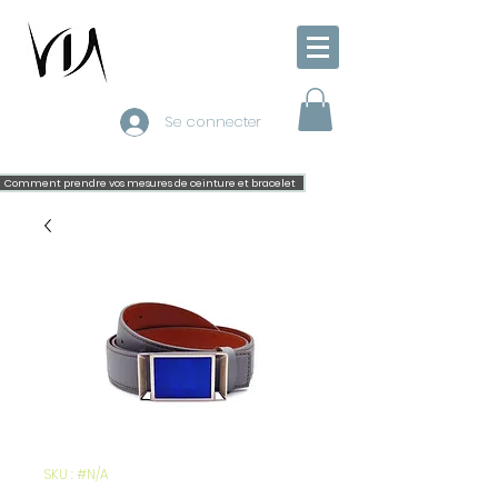
Se connecter
Comment prendre vos mesures de ceinture et bracelet
SKU : #N/A