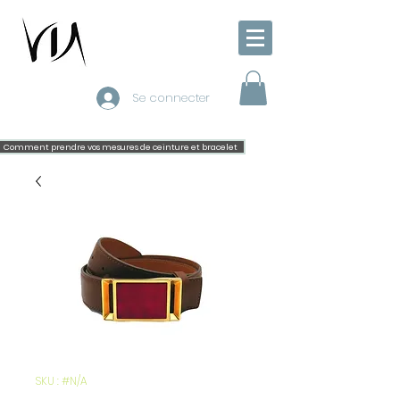
Se connecter
Comment prendre vos mesures de ceinture et bracelet
SKU : #N/A