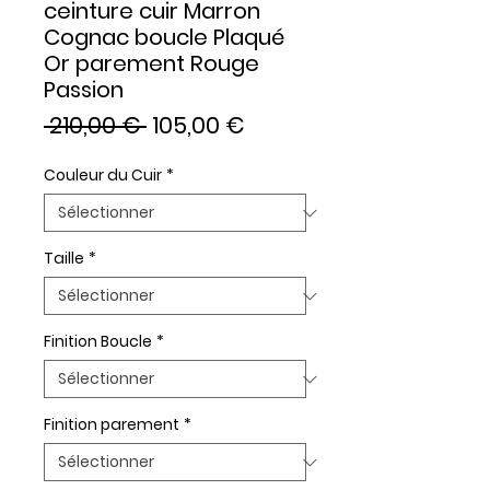
ceinture cuir Marron
Cognac boucle Plaqué
Or parement Rouge
Passion
Prix
Prix
 210,00 € 
105,00 €
original
promotionnel
Couleur du Cuir
*
Taille
*
Finition Boucle
*
Finition parement
*