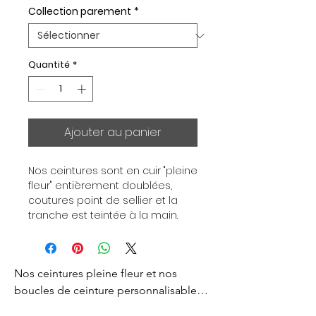
Collection parement
*
Quantité
*
Ajouter au panier
Nos ceintures sont en cuir "pleine 
fleur" entièrement doublées, 
coutures point de sellier et la 
tranche est teintée à la main. 
Chaque ceinture est 
indépendante de la boucle, pour 
vous permettre d’associer vos 
Nos ceintures pleine fleur et nos 
ensembles en fonction de vos 
envies. Toutes nos ceintures sont 
boucles de ceinture personnalisables 
en largeur 32mm. Boucle 
sont créés pour vous apporter un style 