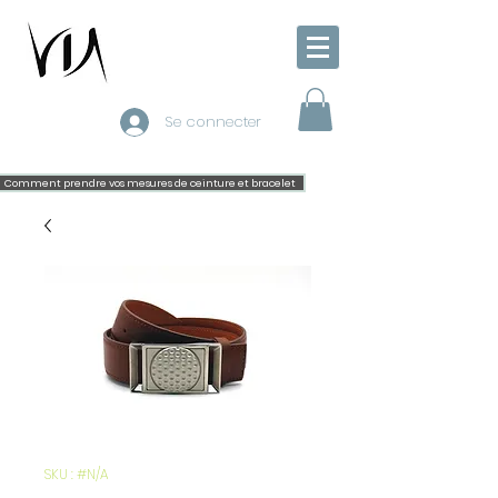
Se connecter
Comment prendre vos mesures de ceinture et bracelet
SKU : #N/A