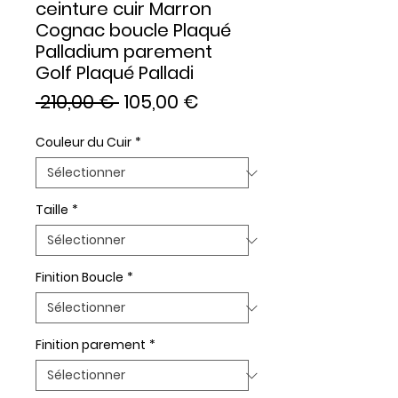
ceinture cuir Marron
Cognac boucle Plaqué
Palladium parement
Golf Plaqué Palladi
Prix
Prix
 210,00 € 
105,00 €
original
promotionnel
Couleur du Cuir
*
Taille
*
Finition Boucle
*
Finition parement
*