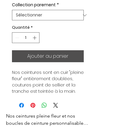
Collection parement
*
Quantité
*
Ajouter au panier
Nos ceintures sont en cuir "pleine 
fleur" entièrement doublées, 
coutures point de sellier et la 
tranche est teintée à la main. 
Chaque ceinture est 
indépendante de la boucle, pour 
vous permettre d’associer vos 
Nos ceintures pleine fleur et nos 
ensembles en fonction de vos 
envies. Toutes nos ceintures sont 
boucles de ceinture personnalisables 
en largeur 32mm. Boucle 
sont créés pour vous apporter un style 