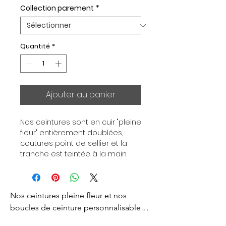
Collection parement
*
Quantité
*
Ajouter au panier
Nos ceintures sont en cuir "pleine 
fleur" entièrement doublées, 
coutures point de sellier et la 
tranche est teintée à la main. 
Chaque ceinture est 
indépendante de la boucle, pour 
vous permettre d’associer vos 
Nos ceintures pleine fleur et nos 
ensembles en fonction de vos 
envies. Toutes nos ceintures sont 
boucles de ceinture personnalisables 
en largeur 32mm. Boucle 
sont créés pour vous apporter un style 