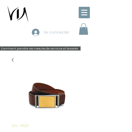
Se connecter
Comment prendre vos mesures de ceinture et bracelet
SKU : #N/A