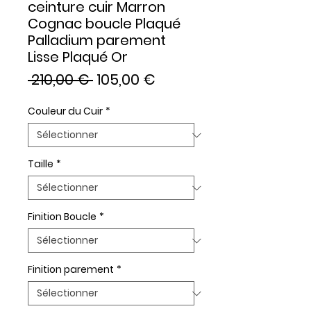
ceinture cuir Marron
Cognac boucle Plaqué
Palladium parement
Lisse Plaqué Or
Prix
Prix
 210,00 € 
105,00 €
original
promotionnel
Couleur du Cuir
*
Taille
*
Finition Boucle
*
Finition parement
*