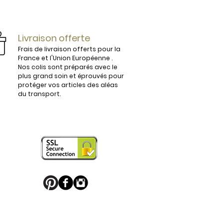
ijoux.

Livraison offerte
Frais de livraison offerts pour la
France et l'Union Européenne .
Nos colis sont préparés avec le
plus grand soin et éprouvés pour
vous conviendra parfaitement. 

protéger vos articles des aléas
du transport.
 en France sont légèrement 
e boucle de ceinture pour apporter 
 puisse en profiter. 

u Palladium, ou habillés de motifs 
 sport favori ou une boucle de 