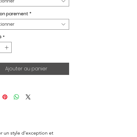
tionner
ion parement
*
tionner
é
*
Ajouter au panier
 un style d’exception et 