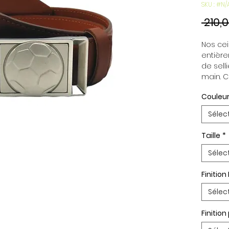
SKU : #N/
 210,
Nos cein
entière
de selli
main. C
indépen
Couleur
permett
en fonc
Sélec
ceintur
Boucle 
Taille
*
Paremen
Palladi
Sélec
Finition
Sélec
Finitio