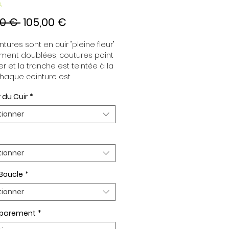
A
Prix
Prix
00 € 
105,00 €
original
promotionnel
tures sont en cuir "pleine fleur" 
ment doublées, coutures point 
er et la tranche est teintée à la 
haque ceinture est 
dante de la boucle, pour vous 
 du Cuir
*
re d’associer vos ensembles 
tion de vos envies. Toutes nos 
tionner
es sont en largeur 32mm. 
plaquée Or ou Palladium, 
t de boucle Plaqué Or ou 
um.
tionner
 Boucle
*
tionner
n parement
*