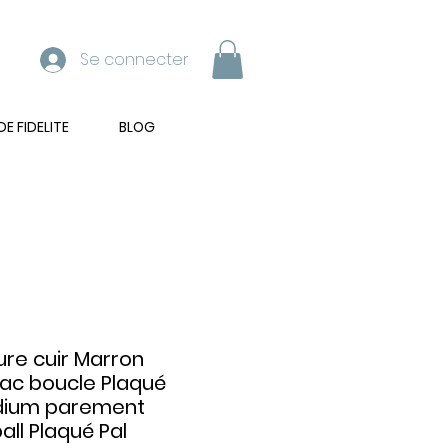
Se connecter
 FIDELITE
BLOG
ure cuir Marron
ac boucle Plaqué
adium parement
all Plaqué Pal