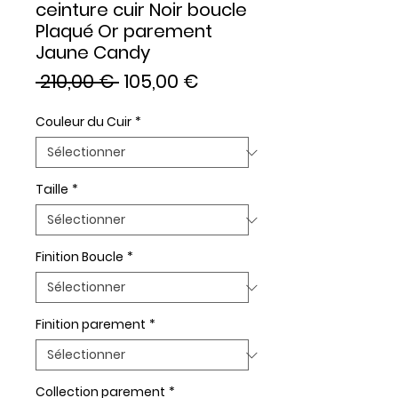
ceinture cuir Noir boucle
Plaqué Or parement
Jaune Candy
Prix
Prix
 210,00 € 
105,00 €
original
promotionnel
Couleur du Cuir
*
Taille
*
Finition Boucle
*
Finition parement
*
Collection parement
*