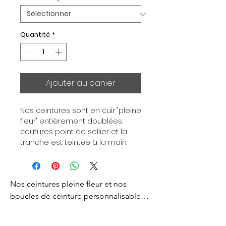
Quantité
*
Ajouter au panier
Nos ceintures sont en cuir "pleine 
fleur" entièrement doublées, 
coutures point de sellier et la 
tranche est teintée à la main. 
Chaque ceinture est 
indépendante de la boucle, pour 
vous permettre d’associer vos 
Nos ceintures pleine fleur et nos 
ensembles en fonction de vos 
envies. Toutes nos ceintures sont 
boucles de ceinture personnalisables 
en largeur 32mm. Boucle 
sont créés pour vous apporter un style 
plaquée Or ou Palladium, 
d’exception et d’excellence. 
