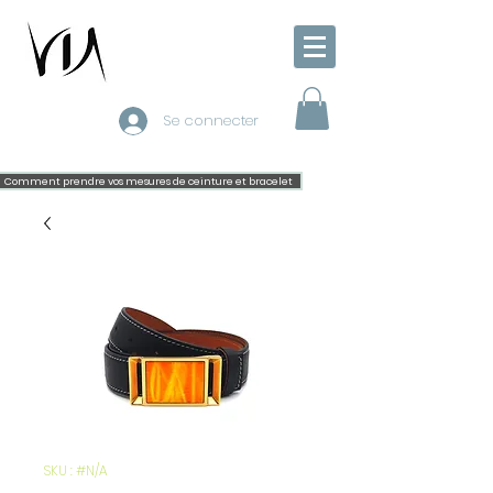
Se connecter
Comment prendre vos mesures de ceinture et bracelet
SKU : #N/A