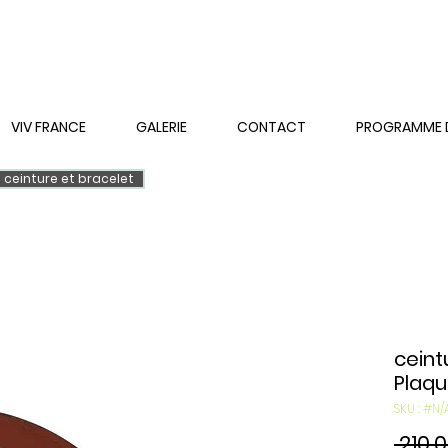
VIV FRANCE
GALERIE
CONTACT
PROGRAMME DE
ceinture et bracelet
ceint
Plaqu
SKU : #N/
 210,