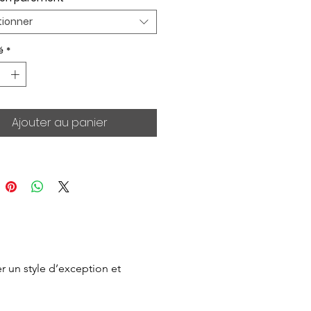
tionner
é
*
Ajouter au panier
 un style d’exception et 