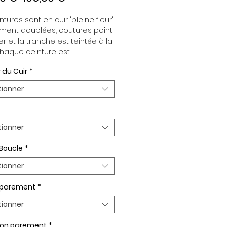
original
promotionnel
tures sont en cuir "pleine fleur" 
ment doublées, coutures point 
er et la tranche est teintée à la 
haque ceinture est 
dante de la boucle, pour vous 
 du Cuir
*
re d’associer vos ensembles 
tion de vos envies. Toutes nos 
tionner
es sont en largeur 32mm. 
plaquée Or ou Palladium, 
t de boucle Plaqué Or ou 
um.
tionner
 Boucle
*
tionner
n parement
*
tionner
ion parement
*