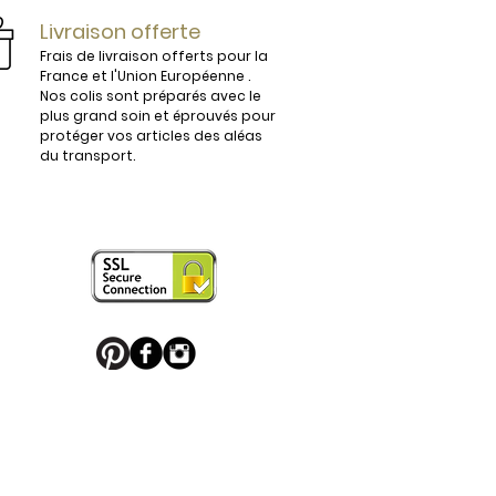
ijoux.

Livraison offerte
Frais de livraison offerts pour la
France et l'Union Européenne .
Nos colis sont préparés avec le
plus grand soin et éprouvés pour
vous conviendra parfaitement. 

protéger vos articles des aléas
du transport.
 en France sont légèrement 
e boucle de ceinture pour apporter 
 puisse en profiter. 

u Palladium, ou habillés de motifs 
 sport favori ou une boucle de 