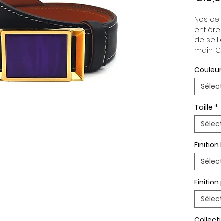
Nos cein
entière
de selli
main. C
indépen
Couleur
permett
en fonc
Sélec
ceintur
Boucle 
Taille
*
Paremen
Palladi
Sélec
Finition
Sélec
Finitio
Sélec
Collect