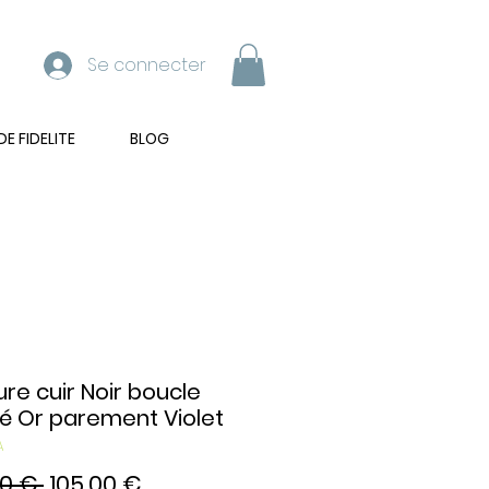
Se connecter
 FIDELITE
BLOG
ure cuir Noir boucle
é Or parement Violet
A
Prix
Prix
00 € 
105,00 €