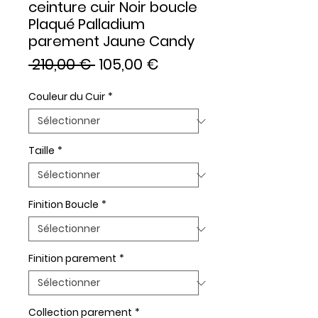
ceinture cuir Noir boucle
Plaqué Palladium
parement Jaune Candy
Prix
Prix
 210,00 € 
105,00 €
original
promotionnel
Couleur du Cuir
*
Taille
*
Finition Boucle
*
Finition parement
*
Collection parement
*