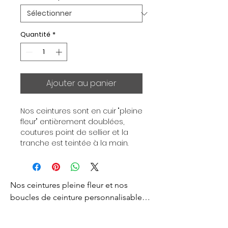
Quantité
*
Ajouter au panier
Nos ceintures sont en cuir "pleine 
fleur" entièrement doublées, 
coutures point de sellier et la 
tranche est teintée à la main. 
Chaque ceinture est 
indépendante de la boucle, pour 
vous permettre d’associer vos 
Nos ceintures pleine fleur et nos 
ensembles en fonction de vos 
envies. Toutes nos ceintures sont 
boucles de ceinture personnalisables 
en largeur 32mm. Boucle 
sont créés pour vous apporter un style 
plaquée Or ou Palladium, 
d’exception et d’excellence. 
