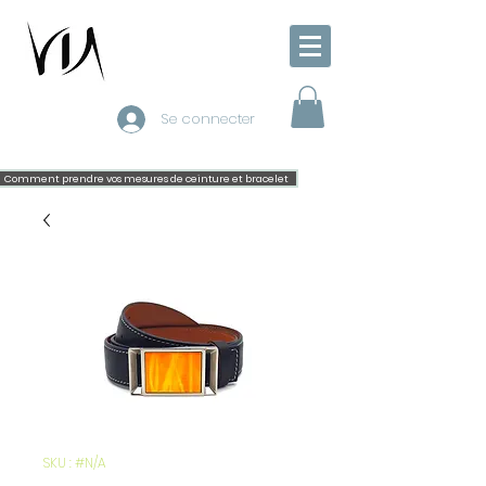
Se connecter
Comment prendre vos mesures de ceinture et bracelet
SKU : #N/A