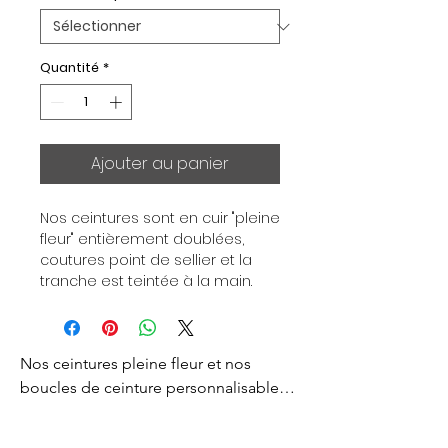
Quantité
*
Ajouter au panier
Nos ceintures sont en cuir "pleine 
fleur" entièrement doublées, 
coutures point de sellier et la 
tranche est teintée à la main. 
Chaque ceinture est 
indépendante de la boucle, pour 
vous permettre d’associer vos 
Nos ceintures pleine fleur et nos 
ensembles en fonction de vos 
envies. Toutes nos ceintures sont 
boucles de ceinture personnalisables 
en largeur 32mm. Boucle 
sont créés pour vous apporter un style 
plaquée Or ou Palladium, 
d’exception et d’excellence. 
