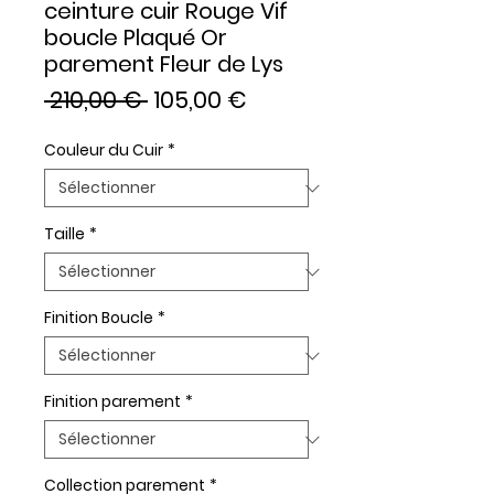
ceinture cuir Rouge Vif
boucle Plaqué Or
parement Fleur de Lys
Prix
Prix
 210,00 € 
105,00 €
original
promotionnel
Couleur du Cuir
*
Taille
*
Finition Boucle
*
Finition parement
*
Collection parement
*