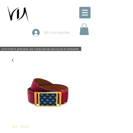
Se connecter
Comment prendre vos mesures de ceinture et bracelet
SKU : #N/A