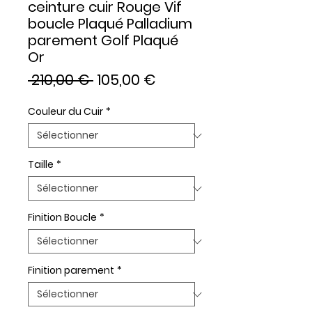
ceinture cuir Rouge Vif
boucle Plaqué Palladium
parement Golf Plaqué
Or
Prix
Prix
 210,00 € 
105,00 €
original
promotionnel
Couleur du Cuir
*
Taille
*
Finition Boucle
*
Finition parement
*