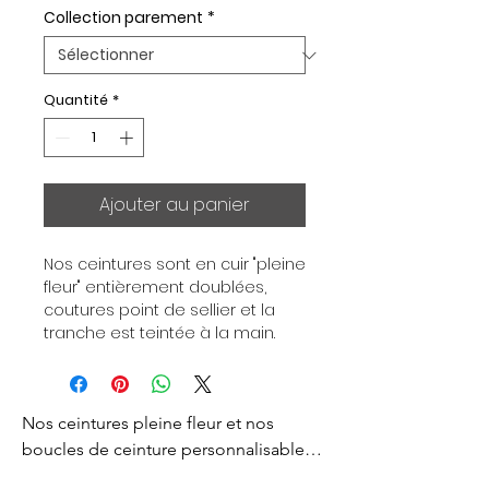
Collection parement
*
Quantité
*
Ajouter au panier
Nos ceintures sont en cuir "pleine 
fleur" entièrement doublées, 
coutures point de sellier et la 
tranche est teintée à la main. 
Chaque ceinture est 
indépendante de la boucle, pour 
vous permettre d’associer vos 
Nos ceintures pleine fleur et nos 
ensembles en fonction de vos 
envies. Toutes nos ceintures sont 
boucles de ceinture personnalisables 
en largeur 32mm. Boucle 
sont créés pour vous apporter un style 