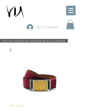
Se connecter
Comment prendre vos mesures de ceinture et bracelet
SKU : #N/A