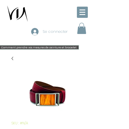
Se connecter
Comment prendre vos mesures de ceinture et bracelet
SKU : #N/A