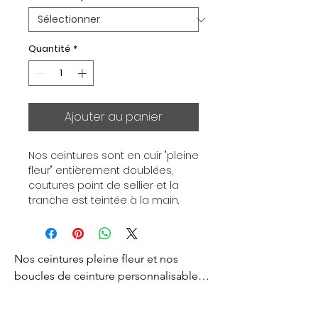
Quantité
*
Ajouter au panier
Nos ceintures sont en cuir "pleine 
fleur" entièrement doublées, 
coutures point de sellier et la 
tranche est teintée à la main. 
Chaque ceinture est 
indépendante de la boucle, pour 
vous permettre d’associer vos 
Nos ceintures pleine fleur et nos 
ensembles en fonction de vos 
envies. Toutes nos ceintures sont 
boucles de ceinture personnalisables 
en largeur 32mm. Boucle 
sont créés pour vous apporter un style 
plaquée Or ou Palladium, 
d’exception et d’excellence. 
