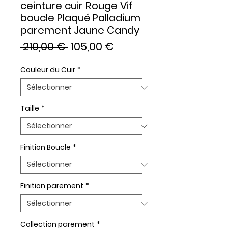
ceinture cuir Rouge Vif
boucle Plaqué Palladium
parement Jaune Candy
Prix
Prix
 210,00 € 
105,00 €
original
promotionnel
Couleur du Cuir
*
Taille
*
Finition Boucle
*
Finition parement
*
Collection parement
*