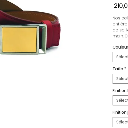
 210,
Nos cein
entière
de selli
main. C
indépen
Couleur
permett
en fonc
Sélec
ceintur
Boucle 
Taille
*
Paremen
Palladi
Sélec
Finition
Sélec
Finitio
Sélec