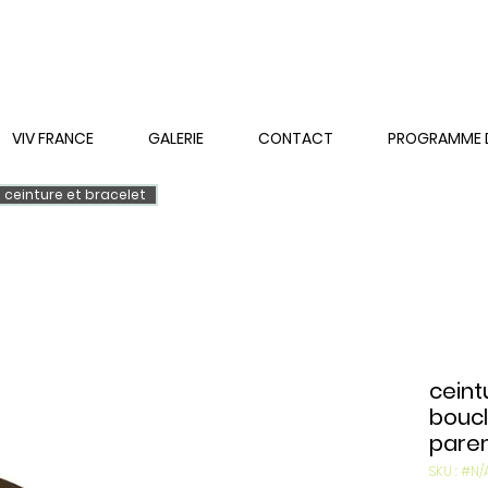
VIV FRANCE
GALERIE
CONTACT
PROGRAMME DE
ceinture et bracelet
ceint
boucl
parem
SKU : #N/