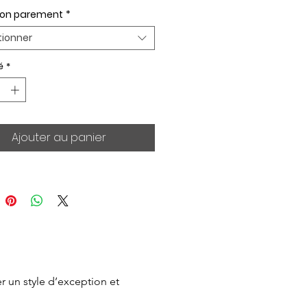
ion parement
*
tionner
é
*
Ajouter au panier
 un style d’exception et 