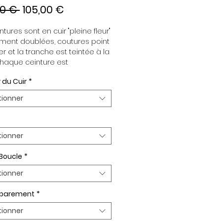
Prix
Prix
00 € 
105,00 €
original
promotionnel
tures sont en cuir "pleine fleur" 
ment doublées, coutures point 
er et la tranche est teintée à la 
haque ceinture est 
dante de la boucle, pour vous 
 du Cuir
*
re d’associer vos ensembles 
tion de vos envies. Toutes nos 
tionner
es sont en largeur 32mm. 
plaquée Or ou Palladium, 
t de boucle Plaqué Or ou 
um.
tionner
 Boucle
*
tionner
n parement
*
tionner