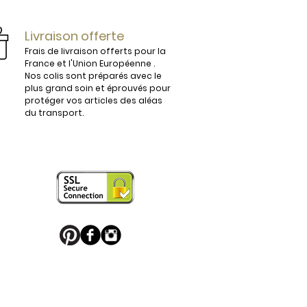
ijoux.

Livraison offerte
Frais de livraison offerts pour la
France et l'Union Européenne .
Nos colis sont préparés avec le
plus grand soin et éprouvés pour
vous conviendra parfaitement. 

protéger vos articles des aléas
du transport.
 en France sont légèrement 
e boucle de ceinture pour apporter 
 puisse en profiter. 

u Palladium, ou habillés de motifs 
 sport favori ou une boucle de 