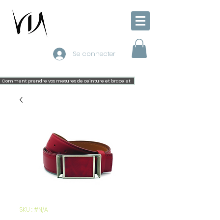
Se connecter
Comment prendre vos mesures de ceinture et bracelet
SKU : #N/A