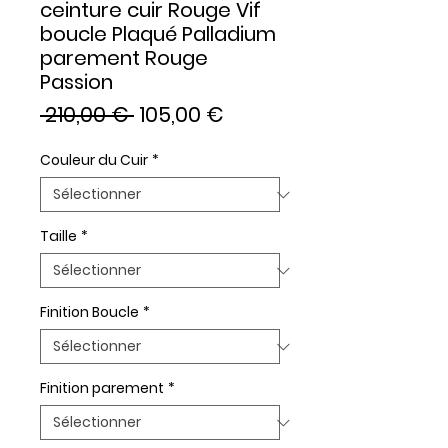
ceinture cuir Rouge Vif
boucle Plaqué Palladium
parement Rouge
Passion
Prix
Prix
 210,00 € 
105,00 €
original
promotionnel
Couleur du Cuir
*
Taille
*
Finition Boucle
*
Finition parement
*