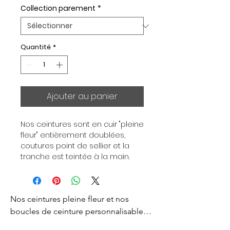
Collection parement
*
Quantité
*
Ajouter au panier
Nos ceintures sont en cuir "pleine 
fleur" entièrement doublées, 
coutures point de sellier et la 
tranche est teintée à la main. 
Chaque ceinture est 
indépendante de la boucle, pour 
vous permettre d’associer vos 
Nos ceintures pleine fleur et nos 
ensembles en fonction de vos 
envies. Toutes nos ceintures sont 
boucles de ceinture personnalisables 
en largeur 32mm. Boucle 
sont créés pour vous apporter un style 