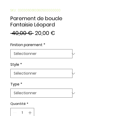
SKU : 0303060610080500000000
Parement de boucle
Fantaisie Léopard
Prix
Prix
 40,00 € 
20,00 €
original
promotionnel
Finition parement
*
Style
*
Type
*
Quantité
*