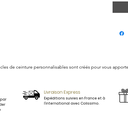
cles de ceinture personnalisables sont créés pour vous apporter
t plus de simples accessoires mais deviendront des véritables b
Livraison Express
Expéditions suivies en France et à
 par
 pour se marier parfaitement à nos tenues. 

l’international avec Colissimo.
der
e
 femme, vous trouverez parmi nos références, la ceinture qui 