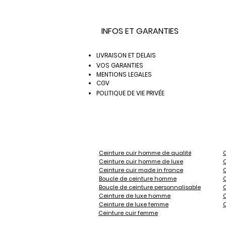
Respectueux des traditions de la mar
bombées, doublées et teintées sur la 
INFOS ET GARANTIES
Mais nos produits sont aussi novateu
votre touche personnelle et être accor
LIVRAISON ET DELAIS
VOS GARANTIES
Toutes nos ceintures ont une largeur 
MENTIONS LEGALES
CGV
POLITIQUE DE VIE PRIVÉE
Nos boucles de ceinture sont plaqué 
et peintures de haute qualité. Que vo
ceinture tendance, nous répondons à 
Démarquez-vous, créez votre style, d
Ceinture cuir homme de qualité
C
Ceinture cuir homme de luxe
Avec le temps, le cuir de vos ceinture
Ceinture cuir made in france
Boucle de ceinture homme
C
Boucle de ceinture personnalisable
Vous trouverez parmis nos parements 
Ceinture de luxe homme
Ceinture de luxe femme
- Sport : Football, Golf, Tennis, Rugby
Ceinture cuir femme
- Fashion : Bleu Roy, Emeraude, Turqu