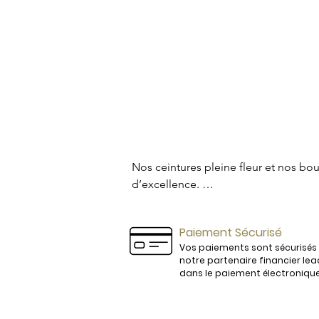
Nos ceintures pleine fleur et nos bou
d’excellence. 

Vos boucles et vos ceintures ne seron
Paiement Sécurisé
Vos paiements sont sécurisés
Les cuirs sont sélectionnés avec soin
notre partenaire financier lea
dans le paiement électroniqu
Ceinture pour Homme et Ceinture pour