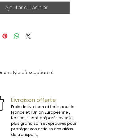
Ajouter au panier
 un style d’exception et 
ijoux.

Livraison offerte
Frais de livraison offerts pour la
France et l'Union Européenne .
Nos colis sont préparés avec le
plus grand soin et éprouvés pour
vous conviendra parfaitement. 

protéger vos articles des aléas
du transport.