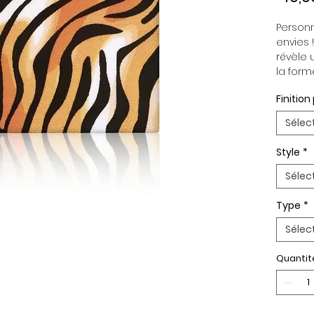
Personn
envies 
révèle 
la form
métaux 
Finitio
reprogr
green, 
Sélec
évèneme
pour ch
Style
*
look af
éléganc
Sélec
tenues 
boucle 
Type
*
ceintur
Sélec
d’assoc
de vos e
Quantit
(*) Mét
Rose 18