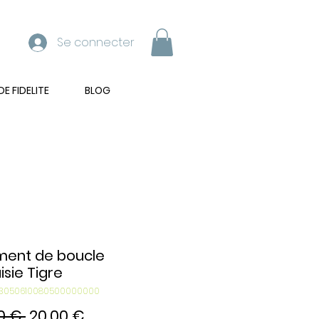
Se connecter
 FIDELITE
BLOG
ment de boucle
isie Tigre
303050610080500000000
Prix
Prix
0 € 
20,00 €