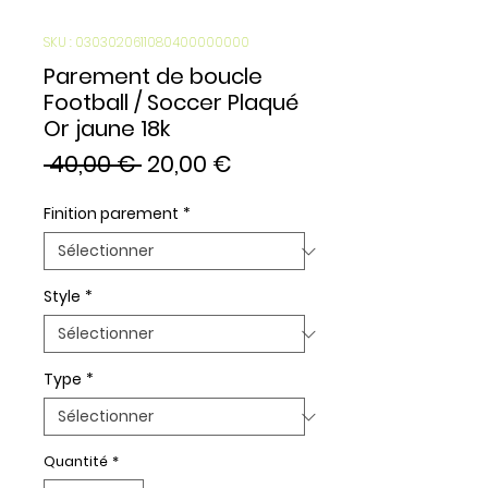
SKU : 0303020611080400000000
Parement de boucle
Football / Soccer Plaqué
Or jaune 18k
Prix
Prix
 40,00 € 
20,00 €
original
promotionnel
Finition parement
*
Style
*
Type
*
Quantité
*