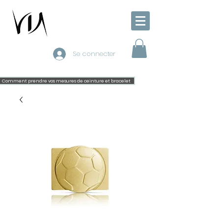
Se connecter
Comment prendre vos mesures de ceinture et bracelet