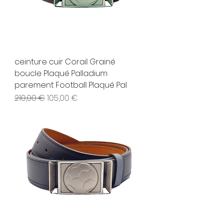
ceinture cuir Corail Grainé
boucle Plaqué Palladium
parement Football Plaqué Pal
Prix original
Prix promotionnel
210,00 €
105,00 €