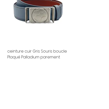
ceinture cuir Gris Souris boucle
Plaqué Palladium parement
Football Plaqué Palla
Prix original
Prix promotionnel
210,00 €
105,00 €
Voir plus
Paiement Sécurisé