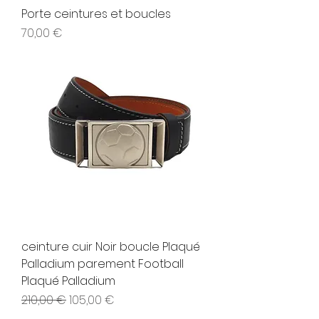
Porte ceintures et boucles
Prix
70,00 €
ceinture cuir Noir boucle Plaqué
Palladium parement Football
Plaqué Palladium
Prix original
Prix promotionnel
210,00 €
105,00 €