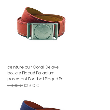
ceinture cuir Corail Délavé
boucle Plaqué Palladium
parement Football Plaqué Pal
Prix original
Prix promotionnel
210,00 €
105,00 €