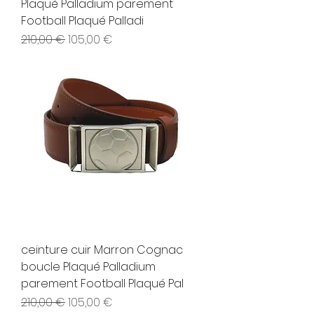
Plaqué Palladium parement
Football Plaqué Palladi
Prix original
Prix promotionnel
210,00 €
105,00 €
ceinture cuir Marron Cognac
boucle Plaqué Palladium
parement Football Plaqué Pal
Prix original
Prix promotionnel
210,00 €
105,00 €