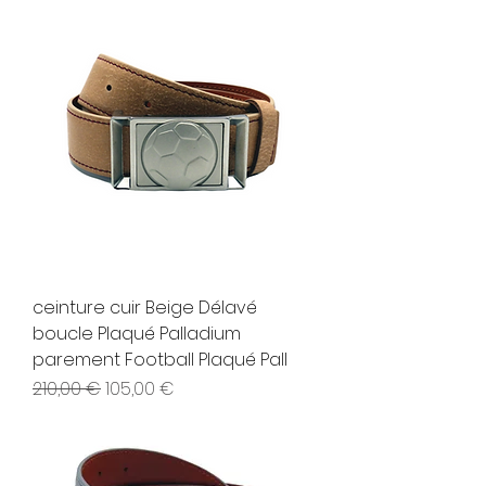
ceinture cuir Beige Délavé
boucle Plaqué Palladium
parement Football Plaqué Pall
Prix original
Prix promotionnel
210,00 €
105,00 €