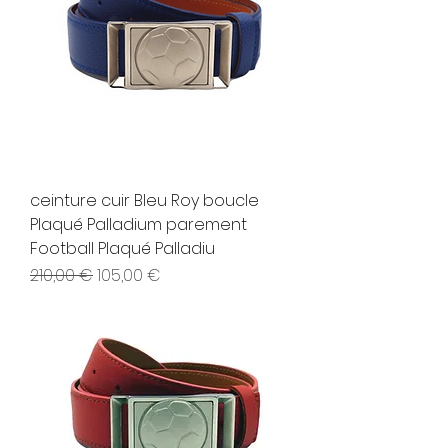
ceinture cuir Bleu Roy boucle
Plaqué Palladium parement
Football Plaqué Palladiu
Prix original
Prix promotionnel
210,00 €
105,00 €