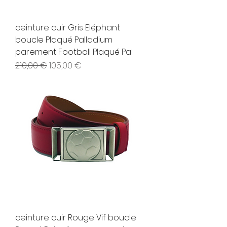
ceinture cuir Gris Eléphant
boucle Plaqué Palladium
parement Football Plaqué Pal
Prix original
Prix promotionnel
210,00 €
105,00 €
ceinture cuir Rouge Vif boucle